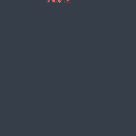
kamboja slot