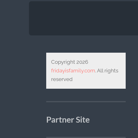
Copyright 2026
fridayisfamily.com
. All rights
reserved
Partner Site