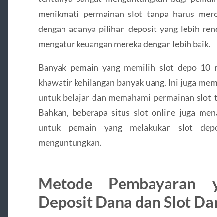
menikmati permainan slot tanpa harus mero
dengan adanya pilihan deposit yang lebih rend
mengatur keuangan mereka dengan lebih baik.
Banyak pemain yang memilih slot depo 10 r
khawatir kehilangan banyak uang. Ini juga me
untuk belajar dan memahami permainan slot ta
Bahkan, beberapa situs slot online juga m
untuk pemain yang melakukan slot depo
menguntungkan.
Metode Pembayaran y
Deposit Dana dan Slot Da