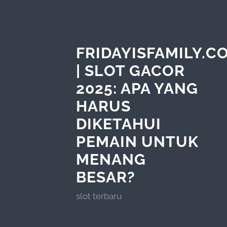
FRIDAYISFAMILY.C
| SLOT GACOR
2025: APA YANG
HARUS
DIKETAHUI
PEMAIN UNTUK
MENANG
BESAR?
slot terbaru