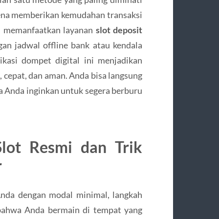
rena memberikan kemudahan transaksi
n memanfaatkan layanan
slot deposit
gan jadwal offline bank atau kendala
kasi dompet digital ini menjadikan
, cepat, dan aman. Anda bisa langsung
a Anda inginkan untuk segera berburu
lot Resmi dan Trik
r
nda dengan modal minimal, langkah
 bahwa Anda bermain di tempat yang