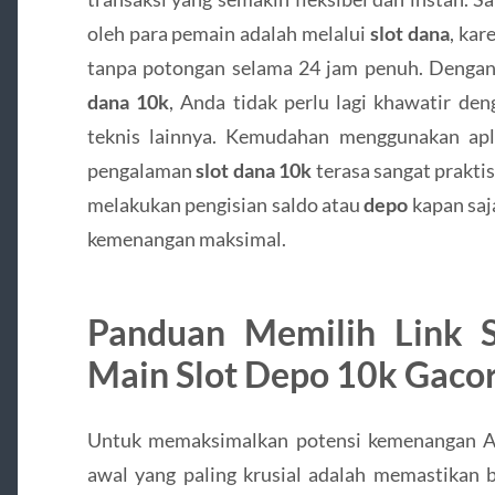
oleh para pemain adalah melalui
slot dana
, ka
tanpa potongan selama 24 jam penuh. Denga
dana 10k
, Anda tidak perlu lagi khawatir den
teknis lainnya. Kemudahan menggunakan apli
pengalaman
slot dana 10k
terasa sangat praktis
melakukan pengisian saldo atau
depo
kapan saj
kemenangan maksimal.
Panduan Memilih Link S
Main Slot Depo 10k Gaco
Untuk memaksimalkan potensi kemenangan A
awal yang paling krusial adalah memastikan