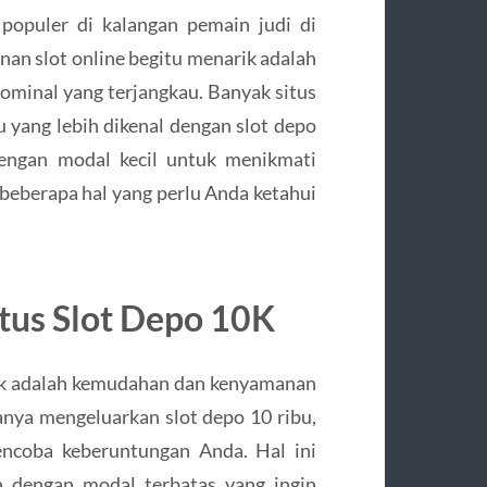
populer di kalangan pemain judi di
nan slot online begitu menarik adalah
minal yang terjangkau. Banyak situs
u yang lebih dikenal dengan slot depo
engan modal kecil untuk menikmati
 beberapa hal yang perlu Anda ketahui
tus Slot Depo 10K
10k adalah kemudahan dan kenyamanan
nya mengeluarkan slot depo 10 ribu,
ncoba keberuntungan Anda. Hal ini
 dengan modal terbatas yang ingin