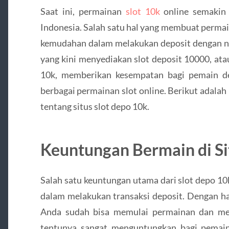
Saat ini, permainan
slot 10k
online semakin 
Indonesia. Salah satu hal yang membuat permai
kemudahan dalam melakukan deposit dengan no
yang kini menyediakan slot deposit 10000, ata
10k, memberikan kesempatan bagi pemain d
berbagai permainan slot online. Berikut adalah
tentang situs slot depo 10k.
Keuntungan Bermain di Si
Salah satu keuntungan utama dari slot depo 
dalam melakukan transaksi deposit. Dengan ha
Anda sudah bisa memulai permainan dan me
tentunya sangat menguntungkan bagi pemain