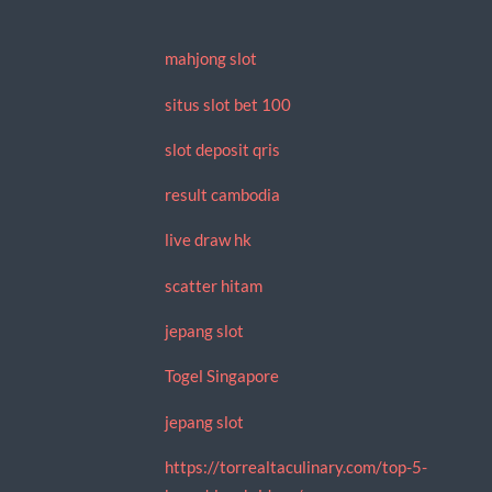
mahjong slot
situs slot bet 100
slot deposit qris
result cambodia
live draw hk
scatter hitam
jepang slot
Togel Singapore
jepang slot
https://torrealtaculinary.com/top-5-