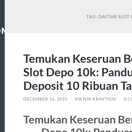
TAG:
DAFTAR SLOT
OM
Temukan Keseruan Be
Slot Depo 10k: Pand
Deposit 10 Ribuan Ta
DECEMBER 16, 2025
/
VIKTOR KRAVTSOV
/
0 
Temukan Keseruan Berm
Depo 10k: Panduan