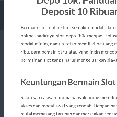
Deposit 10 Ribua
Bermain slot online kini semakin mudah dan t
online, hadirnya slot depo 10k menjadi solu
modal minim, namun tetap memiliki peluang m
ribu, para pemain baru atau yang ingin mencob
permainan slot tanpa harus mengeluarkan biaya
Keuntungan Bermain Slot
Salah satu alasan utama banyak orang memilih
akses dan modal awal yang rendah. Dengan han
mulai memasang taruhan dan merasakan sensasi