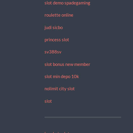
slot demo spadegaming
roulette online
judi sicbo
princess slot
sv388sv
slot bonus new member
slot min depo 10k
nolimit city slot
slot