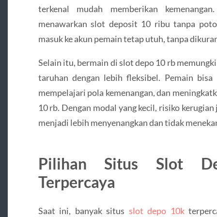
terkenal mudah memberikan kemenangan. 
menawarkan slot deposit 10 ribu tanpa poto
masuk ke akun pemain tetap utuh, tanpa dikuran
Selain itu, bermain di slot depo 10 rb memung
taruhan dengan lebih fleksibel. Pemain bisa 
mempelajari pola kemenangan, dan meningkatka
10 rb. Dengan modal yang kecil, risiko kerugia
menjadi lebih menyenangkan dan tidak meneka
Pilihan Situs Slot D
Terpercaya
Saat ini, banyak situs
slot depo 10k
terperc