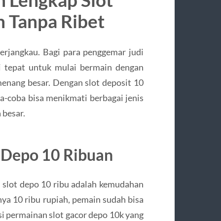
n Tanpa Ribet
erjangkau. Bagi para penggemar judi
si tepat untuk mulai bermain dengan
enang besar. Dengan slot deposit 10
a-coba bisa menikmati berbagai jenis
 besar.
 Depo 10 Ribuan
 slot depo 10 ribu adalah kemudahan
ya 10 ribu rupiah, pemain sudah bisa
 permainan slot gacor depo 10k yang