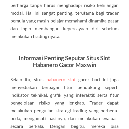
berharga tanpa harus menghadapi risiko kehilangan
modal. Hal ini sangat penting, terutama bagi trader
pemula yang masih belajar memahami dinamika pasar
dan ingin membangun kepercayaan diri sebelum
melakukan trading nyata.
Informasi Penting Seputar Situs Slot
Habanero Gacor Maxwin
Selain itu, situs
habanero slot
gacor hari ini juga
menyediakan berbagai fitur pendukung seperti
indikator teknikal, grafik yang interaktif, serta fitur
pengelolaan risiko yang lengkap. Trader dapat
melakukan pengujian strategi trading yang berbeda-
beda, mengamati hasilnya, dan melakukan evaluasi
secara berkala. Dengan begitu, mereka bisa