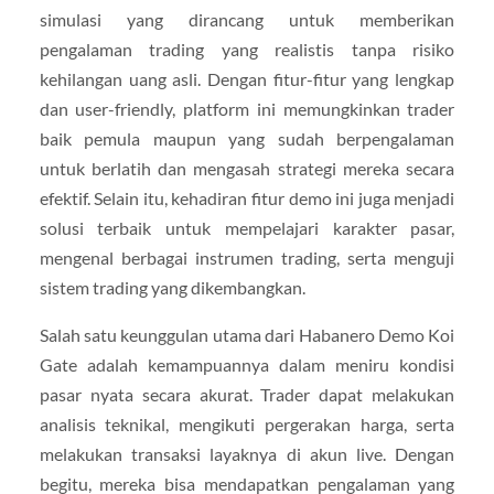
simulasi yang dirancang untuk memberikan
pengalaman trading yang realistis tanpa risiko
kehilangan uang asli. Dengan fitur-fitur yang lengkap
dan user-friendly, platform ini memungkinkan trader
baik pemula maupun yang sudah berpengalaman
untuk berlatih dan mengasah strategi mereka secara
efektif. Selain itu, kehadiran fitur demo ini juga menjadi
solusi terbaik untuk mempelajari karakter pasar,
mengenal berbagai instrumen trading, serta menguji
sistem trading yang dikembangkan.
Salah satu keunggulan utama dari Habanero Demo Koi
Gate adalah kemampuannya dalam meniru kondisi
pasar nyata secara akurat. Trader dapat melakukan
analisis teknikal, mengikuti pergerakan harga, serta
melakukan transaksi layaknya di akun live. Dengan
begitu, mereka bisa mendapatkan pengalaman yang