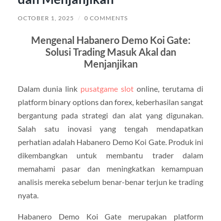
OCTOBER 1, 2025
/
0 COMMENTS
Mengenal Habanero Demo Koi Gate:
Solusi Trading Masuk Akal dan
Menjanjikan
Dalam dunia link
pusatgame slot
online, terutama di
platform binary options dan forex, keberhasilan sangat
bergantung pada strategi dan alat yang digunakan.
Salah satu inovasi yang tengah mendapatkan
perhatian adalah Habanero Demo Koi Gate. Produk ini
dikembangkan untuk membantu trader dalam
memahami pasar dan meningkatkan kemampuan
analisis mereka sebelum benar-benar terjun ke trading
nyata.
Habanero Demo Koi Gate merupakan platform