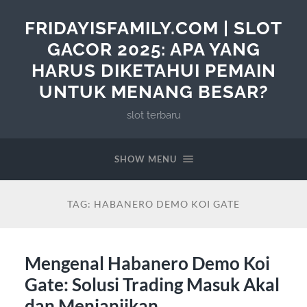
FRIDAYISFAMILY.COM | SLOT
GACOR 2025: APA YANG
HARUS DIKETAHUI PEMAIN
UNTUK MENANG BESAR?
slot terbaru
SHOW MENU
TAG:
HABANERO DEMO KOI GATE
Mengenal Habanero Demo Koi
Gate: Solusi Trading Masuk Akal
dan Menjanjikan