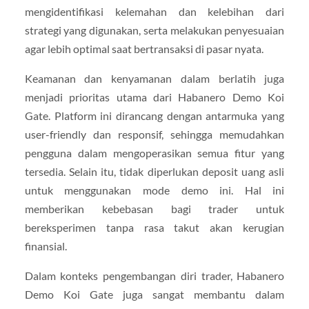
mengidentifikasi kelemahan dan kelebihan dari
strategi yang digunakan, serta melakukan penyesuaian
agar lebih optimal saat bertransaksi di pasar nyata.
Keamanan dan kenyamanan dalam berlatih juga
menjadi prioritas utama dari Habanero Demo Koi
Gate. Platform ini dirancang dengan antarmuka yang
user-friendly dan responsif, sehingga memudahkan
pengguna dalam mengoperasikan semua fitur yang
tersedia. Selain itu, tidak diperlukan deposit uang asli
untuk menggunakan mode demo ini. Hal ini
memberikan kebebasan bagi trader untuk
bereksperimen tanpa rasa takut akan kerugian
finansial.
Dalam konteks pengembangan diri trader, Habanero
Demo Koi Gate juga sangat membantu dalam