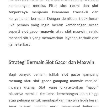
kemenangan mereka. Fitur
slot resmi
dan
slot
terpercaya
menjamin keamanan transaksi dan
kenyamanan bermain. Dengan demikian, tidak heran
jika pemain yang ingin meraih kemenangan besar,
seperti
slot gacor maxwin
atau
slot maxwin
, selalu
mencari situs yang menawarkan layanan terbaik dan
game terbaru.
Strategi Bermain Slot Gacor dan Maxwin
Bagi banyak pemain, istilah
slot gacor gampang
menang
atau
slot gacor gampang maxwin
menjadi
incaran utama. Slot yang dikategorikan “gacor”
biasanya memiliki frekuensi kemenangan lebih tinggi
atau peluang untuk mendapatkan
maxwin
lebih besar.
Agar sukses, pemain perlu memahami beberapa