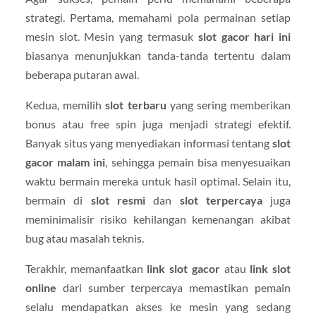
strategi. Pertama, memahami pola permainan setiap
mesin slot. Mesin yang termasuk
slot gacor hari ini
biasanya menunjukkan tanda-tanda tertentu dalam
beberapa putaran awal.
Kedua, memilih
slot terbaru
yang sering memberikan
bonus atau free spin juga menjadi strategi efektif.
Banyak situs yang menyediakan informasi tentang
slot
gacor malam ini
, sehingga pemain bisa menyesuaikan
waktu bermain mereka untuk hasil optimal. Selain itu,
bermain di
slot resmi
dan
slot terpercaya
juga
meminimalisir risiko kehilangan kemenangan akibat
bug atau masalah teknis.
Terakhir, memanfaatkan
link slot gacor
atau
link slot
online
dari sumber terpercaya memastikan pemain
selalu mendapatkan akses ke mesin yang sedang