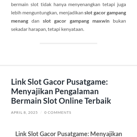
bermain slot tidak hanya menyenangkan tetapi juga
lebih menguntungkan, menjadikan
slot gacor gampang
menang
dan
slot gacor gampang maxwin
bukan
sekadar harapan, tetapi kenyataan.
Link Slot Gacor Pusatgame:
Menyajikan Pengalaman
Bermain Slot Online Terbaik
APRIL 8, 2025
/
0 COMMENTS
Link Slot Gacor Pusatgame: Menyajikan