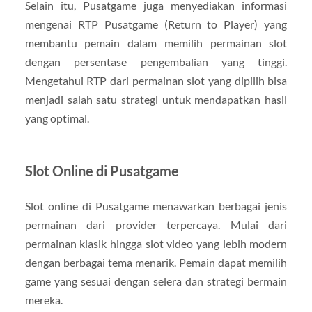
Selain itu, Pusatgame juga menyediakan informasi
mengenai RTP Pusatgame (Return to Player) yang
membantu pemain dalam memilih permainan slot
dengan persentase pengembalian yang tinggi.
Mengetahui RTP dari permainan slot yang dipilih bisa
menjadi salah satu strategi untuk mendapatkan hasil
yang optimal.
Slot Online di Pusatgame
Slot online di Pusatgame menawarkan berbagai jenis
permainan dari provider terpercaya. Mulai dari
permainan klasik hingga slot video yang lebih modern
dengan berbagai tema menarik. Pemain dapat memilih
game yang sesuai dengan selera dan strategi bermain
mereka.