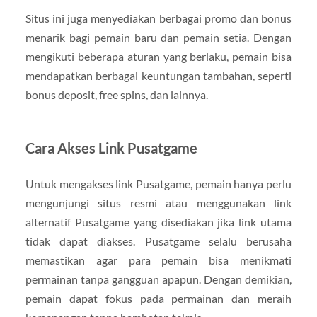
Situs ini juga menyediakan berbagai promo dan bonus
menarik bagi pemain baru dan pemain setia. Dengan
mengikuti beberapa aturan yang berlaku, pemain bisa
mendapatkan berbagai keuntungan tambahan, seperti
bonus deposit, free spins, dan lainnya.
Cara Akses Link Pusatgame
Untuk mengakses link Pusatgame, pemain hanya perlu
mengunjungi situs resmi atau menggunakan link
alternatif Pusatgame yang disediakan jika link utama
tidak dapat diakses. Pusatgame selalu berusaha
memastikan agar para pemain bisa menikmati
permainan tanpa gangguan apapun. Dengan demikian,
pemain dapat fokus pada permainan dan meraih