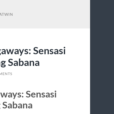
SATWIN
gaways: Sensasi
ng Sabana
MENTS
ways: Sensasi
g Sabana