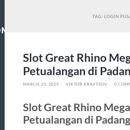
TAG:
LOGIN PU
OM
Slot Great Rhino Me
Petualangan di Pada
MARCH 23, 2025
/
VIKTOR KRAVTSOV
/
0 COM
Slot Great Rhino Mega
Petualangan di Padan