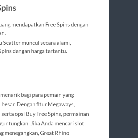
Spins
luang mendapatkan Free Spins dengan
an.
u Scatter muncul secara alami,
Spins dengan harga tertentu.
 menarik bagi para pemain yang
besar. Dengan fitur Megaways,
 serta opsi Buy Free Spins, permainan
untungkan. Jika Anda mencari slot
yang menegangkan, Great Rhino