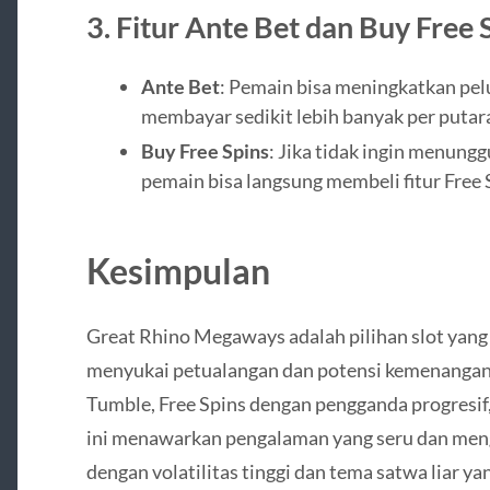
3. Fitur Ante Bet dan Buy Free 
Ante Bet
: Pemain bisa meningkatkan pe
membayar sedikit lebih banyak per putar
Buy Free Spins
: Jika tidak ingin menungg
pemain bisa langsung membeli fitur Free 
Kesimpulan
Great Rhino Megaways adalah pilihan slot yang
menyukai petualangan dan potensi kemenangan 
Tumble, Free Spins dengan pengganda progresif,
ini menawarkan pengalaman yang seru dan meng
dengan volatilitas tinggi dan tema satwa liar 