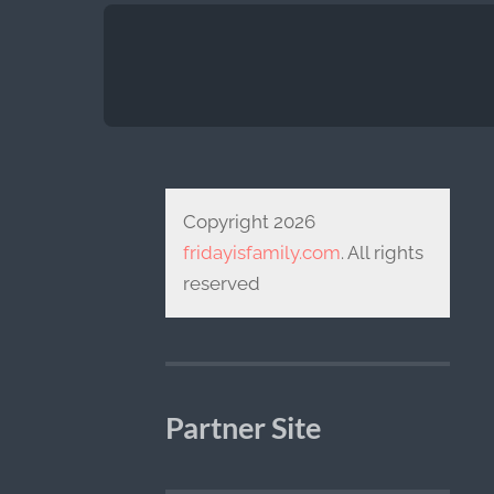
Copyright 2026
fridayisfamily.com
. All rights
reserved
Partner Site