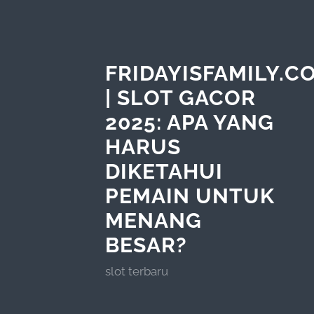
FRIDAYISFAMILY.C
| SLOT GACOR
2025: APA YANG
HARUS
DIKETAHUI
PEMAIN UNTUK
MENANG
BESAR?
slot terbaru