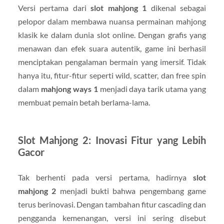
Versi pertama dari
slot mahjong 1
dikenal sebagai
pelopor dalam membawa nuansa permainan mahjong
klasik ke dalam dunia slot online. Dengan grafis yang
menawan dan efek suara autentik, game ini berhasil
menciptakan pengalaman bermain yang imersif. Tidak
hanya itu, fitur-fitur seperti wild, scatter, dan free spin
dalam
mahjong ways 1
menjadi daya tarik utama yang
membuat pemain betah berlama-lama.
Slot Mahjong 2: Inovasi Fitur yang Lebih
Gacor
Tak berhenti pada versi pertama, hadirnya
slot
mahjong 2
menjadi bukti bahwa pengembang game
terus berinovasi. Dengan tambahan fitur cascading dan
pengganda kemenangan, versi ini sering disebut