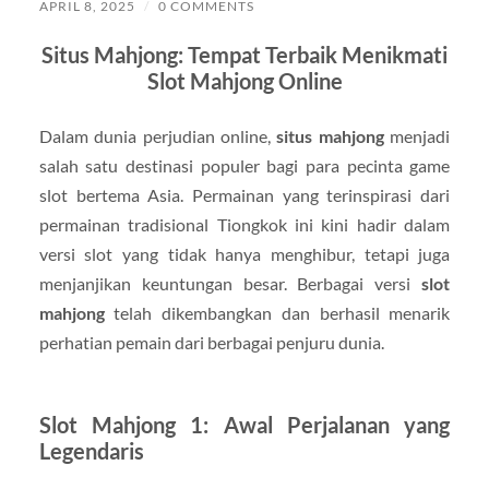
APRIL 8, 2025
/
0 COMMENTS
Situs Mahjong: Tempat Terbaik Menikmati
Slot Mahjong Online
Dalam dunia perjudian online,
situs mahjong
menjadi
salah satu destinasi populer bagi para pecinta game
slot bertema Asia. Permainan yang terinspirasi dari
permainan tradisional Tiongkok ini kini hadir dalam
versi slot yang tidak hanya menghibur, tetapi juga
menjanjikan keuntungan besar. Berbagai versi
slot
mahjong
telah dikembangkan dan berhasil menarik
perhatian pemain dari berbagai penjuru dunia.
Slot Mahjong 1: Awal Perjalanan yang
Legendaris