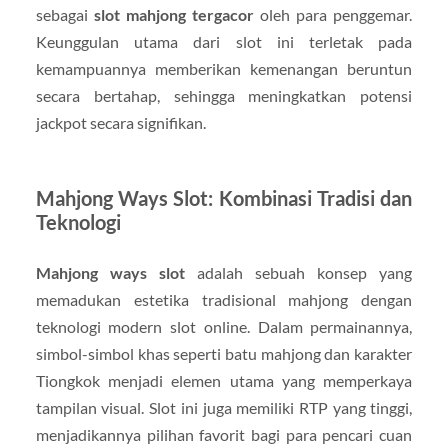
sebagai
slot mahjong tergacor
oleh para penggemar.
Keunggulan utama dari slot ini terletak pada
kemampuannya memberikan kemenangan beruntun
secara bertahap, sehingga meningkatkan potensi
jackpot secara signifikan.
Mahjong Ways Slot: Kombinasi Tradisi dan
Teknologi
Mahjong ways slot
adalah sebuah konsep yang
memadukan estetika tradisional mahjong dengan
teknologi modern slot online. Dalam permainannya,
simbol-simbol khas seperti batu mahjong dan karakter
Tiongkok menjadi elemen utama yang memperkaya
tampilan visual. Slot ini juga memiliki RTP yang tinggi,
menjadikannya pilihan favorit bagi para pencari cuan