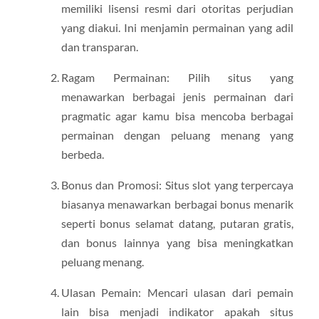
memiliki lisensi resmi dari otoritas perjudian
yang diakui. Ini menjamin permainan yang adil
dan transparan.
Ragam Permainan: Pilih situs yang
menawarkan berbagai jenis permainan dari
pragmatic agar kamu bisa mencoba berbagai
permainan dengan peluang menang yang
berbeda.
Bonus dan Promosi: Situs slot yang terpercaya
biasanya menawarkan berbagai bonus menarik
seperti bonus selamat datang, putaran gratis,
dan bonus lainnya yang bisa meningkatkan
peluang menang.
Ulasan Pemain: Mencari ulasan dari pemain
lain bisa menjadi indikator apakah situs