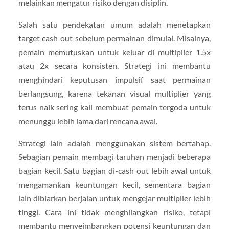
melainkan mengatur risiko dengan disiplin.
Salah satu pendekatan umum adalah menetapkan
target cash out sebelum permainan dimulai. Misalnya,
pemain memutuskan untuk keluar di multiplier 1.5x
atau 2x secara konsisten. Strategi ini membantu
menghindari keputusan impulsif saat permainan
berlangsung, karena tekanan visual multiplier yang
terus naik sering kali membuat pemain tergoda untuk
menunggu lebih lama dari rencana awal.
Strategi lain adalah menggunakan sistem bertahap.
Sebagian pemain membagi taruhan menjadi beberapa
bagian kecil. Satu bagian di-cash out lebih awal untuk
mengamankan keuntungan kecil, sementara bagian
lain dibiarkan berjalan untuk mengejar multiplier lebih
tinggi. Cara ini tidak menghilangkan risiko, tetapi
membantu menyeimbangkan potensi keuntungan dan