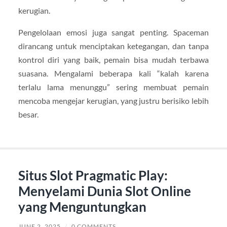
kerugian.
Pengelolaan emosi juga sangat penting. Spaceman
dirancang untuk menciptakan ketegangan, dan tanpa
kontrol diri yang baik, pemain bisa mudah terbawa
suasana. Mengalami beberapa kali “kalah karena
terlalu lama menunggu” sering membuat pemain
mencoba mengejar kerugian, yang justru berisiko lebih
besar.
Situs Slot Pragmatic Play:
Menyelami Dunia Slot Online
yang Menguntungkan
JUNE 2, 2025
/
0 COMMENTS