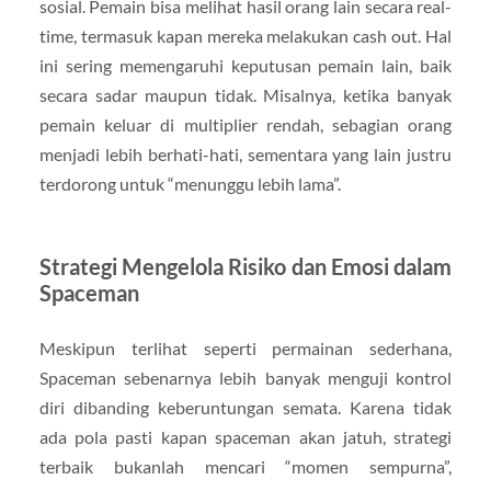
sosial. Pemain bisa melihat hasil orang lain secara real-
time, termasuk kapan mereka melakukan cash out. Hal
ini sering memengaruhi keputusan pemain lain, baik
secara sadar maupun tidak. Misalnya, ketika banyak
pemain keluar di multiplier rendah, sebagian orang
menjadi lebih berhati-hati, sementara yang lain justru
terdorong untuk “menunggu lebih lama”.
Strategi Mengelola Risiko dan Emosi dalam
Spaceman
Meskipun terlihat seperti permainan sederhana,
Spaceman sebenarnya lebih banyak menguji kontrol
diri dibanding keberuntungan semata. Karena tidak
ada pola pasti kapan spaceman akan jatuh, strategi
terbaik bukanlah mencari “momen sempurna”,