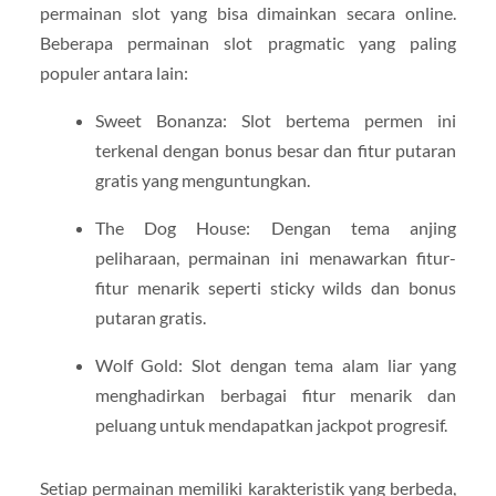
permainan slot yang bisa dimainkan secara online.
Beberapa permainan slot pragmatic yang paling
populer antara lain:
Sweet Bonanza: Slot bertema permen ini
terkenal dengan bonus besar dan fitur putaran
gratis yang menguntungkan.
The Dog House: Dengan tema anjing
peliharaan, permainan ini menawarkan fitur-
fitur menarik seperti sticky wilds dan bonus
putaran gratis.
Wolf Gold: Slot dengan tema alam liar yang
menghadirkan berbagai fitur menarik dan
peluang untuk mendapatkan jackpot progresif.
Setiap permainan memiliki karakteristik yang berbeda,