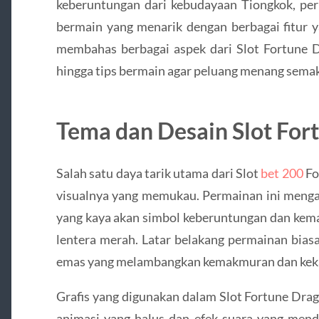
keberuntungan dari kebudayaan Tiongkok, p
bermain yang menarik dengan berbagai fitur y
membahas berbagai aspek dari Slot Fortune Dr
hingga tips bermain agar peluang menang semak
Tema dan Desain Slot For
Salah satu daya tarik utama dari Slot
bet 200
Fo
visualnya yang memukau. Permainan ini mengam
yang kaya akan simbol keberuntungan dan kema
lentera merah. Latar belakang permainan bia
emas yang melambangkan kemakmuran dan kek
Grafis yang digunakan dalam Slot Fortune Drag
animasi yang halus dan efek suara yang mend