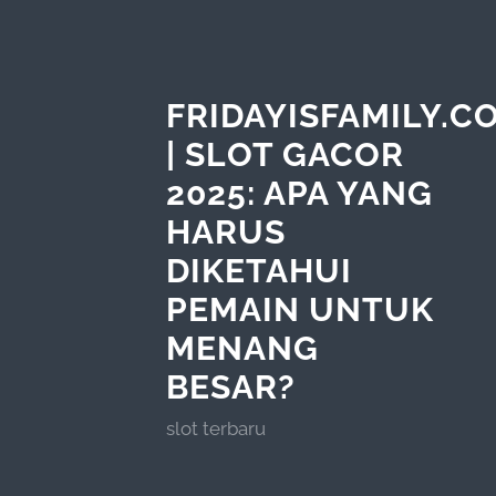
FRIDAYISFAMILY.C
| SLOT GACOR
2025: APA YANG
HARUS
DIKETAHUI
PEMAIN UNTUK
MENANG
BESAR?
slot terbaru