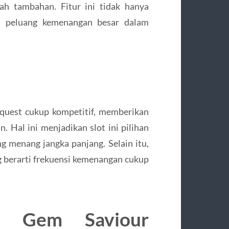
ah tambahan. Fitur ini tidak hanya
n peluang kemenangan besar dalam
quest cukup kompetitif, memberikan
. Hal ini menjadikan slot ini pilihan
 menang jangka panjang. Selain itu,
ang berarti frekuensi kemenangan cukup
t Gem Saviour