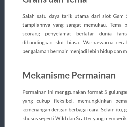
Salah satu daya tarik utama dari slot Gem
tampilannya yang sangat memukau. Tema p
seorang penyelamat berlatar dunia fan
dibandingkan slot biasa. Warna-warna cer
pengalaman bermain menjadi lebih hidup dan 
Mekanisme Permainan
Permainan ini menggunakan format 5 gulunga
yang cukup fleksibel, memungkinkan pem
kemenangan dengan berbagai cara. Selain itu,
khusus seperti Wild dan Scatter yang memberik