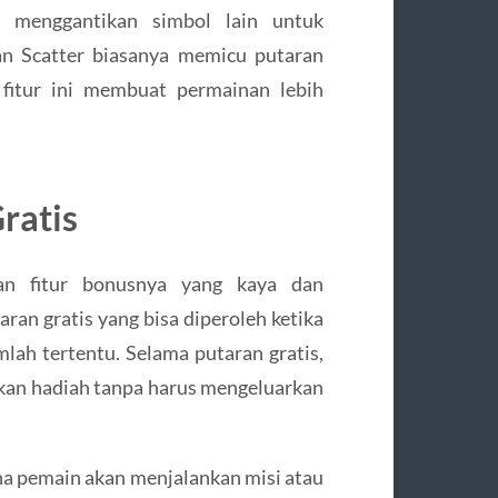
menggantikan simbol lain untuk
n Scatter biasanya memicu putaran
 fitur ini membuat permainan lebih
ratis
an fitur bonusnya yang kaya dan
ran gratis yang bisa diperoleh ketika
ah tertentu. Selama putaran gratis,
an hadiah tanpa harus mengeluarkan
mana pemain akan menjalankan misi atau