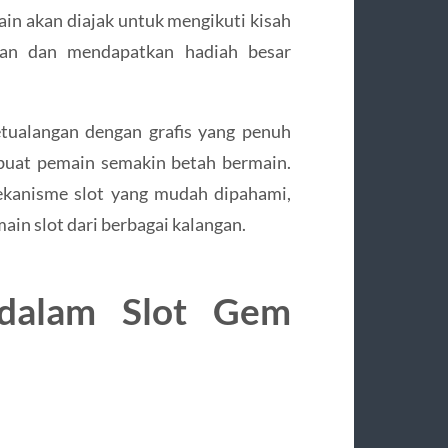
ain akan diajak untuk mengikuti kisah
gan dan mendapatkan hadiah besar
ualangan dengan grafis yang penuh
buat pemain semakin betah bermain.
kanisme slot yang mudah dipahami,
ain slot dari berbagai kalangan.
 dalam Slot Gem