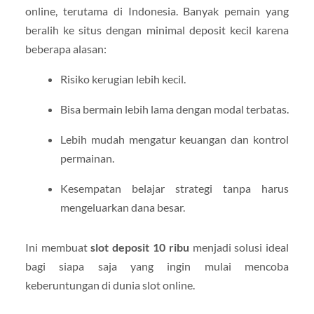
online, terutama di Indonesia. Banyak pemain yang
beralih ke situs dengan minimal deposit kecil karena
beberapa alasan:
Risiko kerugian lebih kecil.
Bisa bermain lebih lama dengan modal terbatas.
Lebih mudah mengatur keuangan dan kontrol
permainan.
Kesempatan belajar strategi tanpa harus
mengeluarkan dana besar.
Ini membuat
slot deposit 10 ribu
menjadi solusi ideal
bagi siapa saja yang ingin mulai mencoba
keberuntungan di dunia slot online.