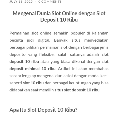
JULY 13, 2025
/
0 COMMENTS
Mengenal Dunia Slot Online dengan Slot
Deposit 10 Ribu
Permainan slot online semakin populer di kalangan
pecinta judi digital. Banyak situs menyediakan
berbagai pilihan permainan slot dengan berbagai jenis
deposito yang fleksibel, salah satunya adalah
slot
deposit 10 ribu
atau yang biasa dikenal dengan
slot
deposit minimal 10 ribu
. Artikel ini akan membahas
secara lengkap mengenai dunia slot dengan modal kecil
seperti
slot 10 ribu
dan berbagai keuntungan yang bisa
didapatkan saat memilih
situs slot deposit 10 ribu
.
Apa Itu Slot Deposit 10 Ribu?