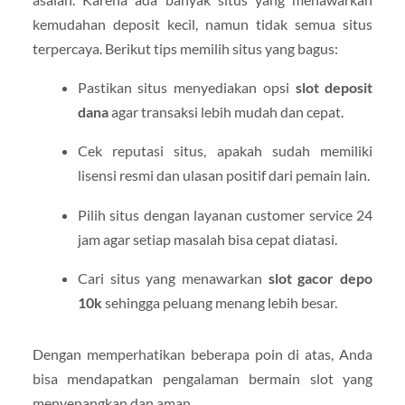
kemudahan deposit kecil, namun tidak semua situs
terpercaya. Berikut tips memilih situs yang bagus:
Pastikan situs menyediakan opsi
slot deposit
dana
agar transaksi lebih mudah dan cepat.
Cek reputasi situs, apakah sudah memiliki
lisensi resmi dan ulasan positif dari pemain lain.
Pilih situs dengan layanan customer service 24
jam agar setiap masalah bisa cepat diatasi.
Cari situs yang menawarkan
slot gacor depo
10k
sehingga peluang menang lebih besar.
Dengan memperhatikan beberapa poin di atas, Anda
bisa mendapatkan pengalaman bermain slot yang
menyenangkan dan aman.