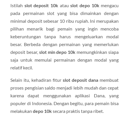
Istilah
slot deposit 10k
atau
slot depo 10k
mengacu
pada permainan slot yang bisa dimainkan dengan
minimal deposit sebesar 10 ribu rupiah. Ini merupakan
pilihan menarik bagi pemain yang ingin mencoba
keberuntungan tanpa harus mengeluarkan modal
besar. Berbeda dengan permainan yang memerlukan
deposit besar,
slot min depo 10k
memungkinkan siapa
saja untuk memulai permainan dengan modal yang
relatif kecil.
Selain itu, kehadiran fitur
slot deposit dana
membuat
proses pengisian saldo menjadi lebih mudah dan cepat
karena dapat menggunakan aplikasi Dana, yang
populer di Indonesia. Dengan begitu, para pemain bisa
melakukan
depo 10k
secara praktis tanpa ribet.