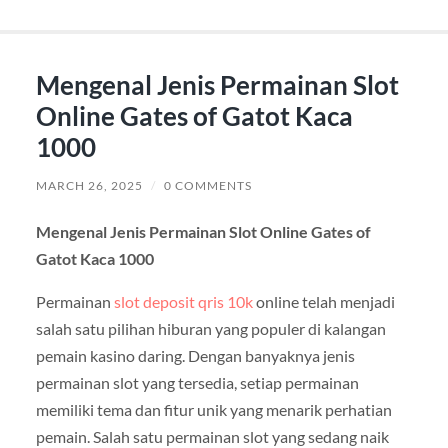
Mengenal Jenis Permainan Slot
Online Gates of Gatot Kaca
1000
MARCH 26, 2025
/
0 COMMENTS
Mengenal Jenis Permainan Slot Online Gates of
Gatot Kaca 1000
Permainan
slot deposit qris 10k
online telah menjadi
salah satu pilihan hiburan yang populer di kalangan
pemain kasino daring. Dengan banyaknya jenis
permainan slot yang tersedia, setiap permainan
memiliki tema dan fitur unik yang menarik perhatian
pemain. Salah satu permainan slot yang sedang naik