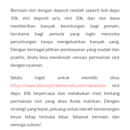
Bermain slot dengan deposit rendah seperti link depo
10k, slot deposit qris, slot 10k, dan slot dana
memberikan banyak keuntungan bagi pemain,
terutama bagi pemula yang ingin mencoba
peruntungan tanpa mengeluarkan banyak uang.
Dengan berbagai pilihan pembayaran yang mudah dan
praktis, Anda bisa menikmati sensasi permainan slot
dengan nyaman.
Selalu ingat untuk memilih situs
https://www.bbcorporaterentals.com/vacancies
slot
depo 10k terpercaya dan melakukan riset tentang
permainan slot yang akan Anda mainkan. Dengan
strategi yang tepat, peluang untuk meraih kemenangan
besar tetap terbuka lebar. Selamat bermain dan
semoga sukses!