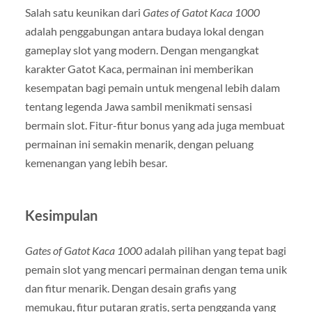
Salah satu keunikan dari
Gates of Gatot Kaca 1000
adalah penggabungan antara budaya lokal dengan
gameplay slot yang modern. Dengan mengangkat
karakter Gatot Kaca, permainan ini memberikan
kesempatan bagi pemain untuk mengenal lebih dalam
tentang legenda Jawa sambil menikmati sensasi
bermain slot. Fitur-fitur bonus yang ada juga membuat
permainan ini semakin menarik, dengan peluang
kemenangan yang lebih besar.
Kesimpulan
Gates of Gatot Kaca 1000
adalah pilihan yang tepat bagi
pemain slot yang mencari permainan dengan tema unik
dan fitur menarik. Dengan desain grafis yang
memukau, fitur putaran gratis, serta pengganda yang