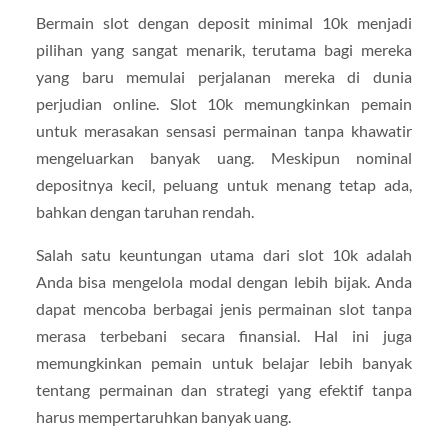
Bermain slot dengan deposit minimal 10k menjadi
pilihan yang sangat menarik, terutama bagi mereka
yang baru memulai perjalanan mereka di dunia
perjudian online. Slot 10k memungkinkan pemain
untuk merasakan sensasi permainan tanpa khawatir
mengeluarkan banyak uang. Meskipun nominal
depositnya kecil, peluang untuk menang tetap ada,
bahkan dengan taruhan rendah.
Salah satu keuntungan utama dari slot 10k adalah
Anda bisa mengelola modal dengan lebih bijak. Anda
dapat mencoba berbagai jenis permainan slot tanpa
merasa terbebani secara finansial. Hal ini juga
memungkinkan pemain untuk belajar lebih banyak
tentang permainan dan strategi yang efektif tanpa
harus mempertaruhkan banyak uang.