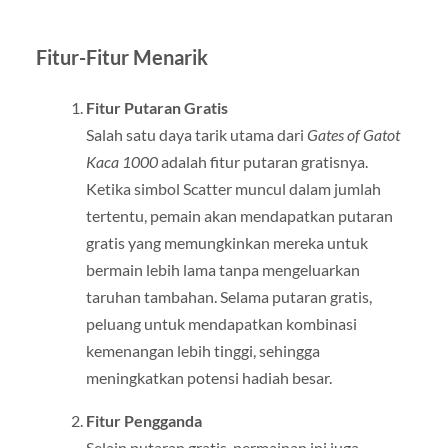
Fitur-Fitur Menarik
Fitur Putaran Gratis
Salah satu daya tarik utama dari
Gates of Gatot
Kaca 1000
adalah fitur putaran gratisnya.
Ketika simbol Scatter muncul dalam jumlah
tertentu, pemain akan mendapatkan putaran
gratis yang memungkinkan mereka untuk
bermain lebih lama tanpa mengeluarkan
taruhan tambahan. Selama putaran gratis,
peluang untuk mendapatkan kombinasi
kemenangan lebih tinggi, sehingga
meningkatkan potensi hadiah besar.
Fitur Pengganda
Selain putaran gratis, permainan ini juga