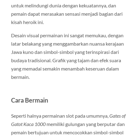
untuk melindungi dunia dengan kekuatannya, dan
pemain dapat merasakan sensasi menjadi bagian dari
kisah heroik ini.
Desain visual permainan ini sangat memukau, dengan
latar belakang yang menggambarkan nuansa kerajaan
Jawa kuno dan simbol-simbol yang terinspirasi dari
budaya tradisional. Grafik yang tajam dan efek suara
yang memadai semakin menambah keseruan dalam
bermain.
Cara Bermain
Seperti halnya permainan slot pada umumnya,
Gates of
Gatot Kaca 1000
memiliki gulungan yang berputar dan
pemain bertujuan untuk mencocokkan simbol-simbol