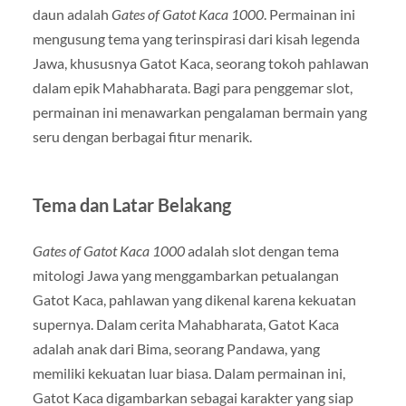
daun adalah
Gates of Gatot Kaca 1000
. Permainan ini
mengusung tema yang terinspirasi dari kisah legenda
Jawa, khususnya Gatot Kaca, seorang tokoh pahlawan
dalam epik Mahabharata. Bagi para penggemar slot,
permainan ini menawarkan pengalaman bermain yang
seru dengan berbagai fitur menarik.
Tema dan Latar Belakang
Gates of Gatot Kaca 1000
adalah slot dengan tema
mitologi Jawa yang menggambarkan petualangan
Gatot Kaca, pahlawan yang dikenal karena kekuatan
supernya. Dalam cerita Mahabharata, Gatot Kaca
adalah anak dari Bima, seorang Pandawa, yang
memiliki kekuatan luar biasa. Dalam permainan ini,
Gatot Kaca digambarkan sebagai karakter yang siap