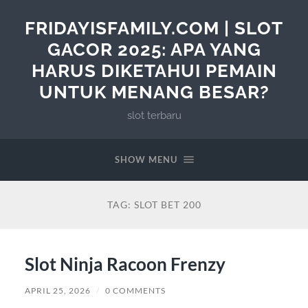
FRIDAYISFAMILY.COM | SLOT
GACOR 2025: APA YANG
HARUS DIKETAHUI PEMAIN
UNTUK MENANG BESAR?
slot terbaru
SHOW MENU
TAG:
SLOT BET 200
Slot Ninja Racoon Frenzy
APRIL 25, 2026
/
0 COMMENTS