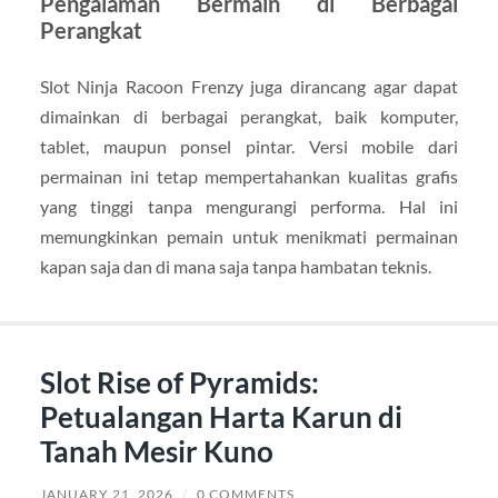
Pengalaman Bermain di Berbagai
Perangkat
Slot Ninja Racoon Frenzy juga dirancang agar dapat
dimainkan di berbagai perangkat, baik komputer,
tablet, maupun ponsel pintar. Versi mobile dari
permainan ini tetap mempertahankan kualitas grafis
yang tinggi tanpa mengurangi performa. Hal ini
memungkinkan pemain untuk menikmati permainan
kapan saja dan di mana saja tanpa hambatan teknis.
Slot Rise of Pyramids:
Petualangan Harta Karun di
Tanah Mesir Kuno
JANUARY 21, 2026
/
0 COMMENTS