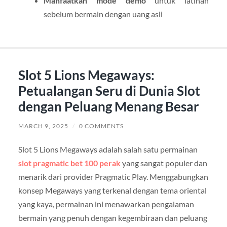
Manfaatkan mode demo
untuk latihan
sebelum bermain dengan uang asli
Slot 5 Lions Megaways:
Petualangan Seru di Dunia Slot
dengan Peluang Menang Besar
MARCH 9, 2025
/
0 COMMENTS
Slot 5 Lions Megaways adalah salah satu permainan
slot pragmatic bet 100 perak
yang sangat populer dan
menarik dari provider Pragmatic Play. Menggabungkan
konsep Megaways yang terkenal dengan tema oriental
yang kaya, permainan ini menawarkan pengalaman
bermain yang penuh dengan kegembiraan dan peluang