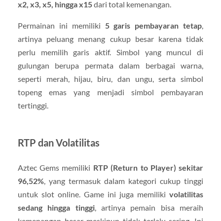
x2, x3, x5, hingga x15
dari total kemenangan.
Permainan ini memiliki
5 garis pembayaran tetap
,
artinya peluang menang cukup besar karena tidak
perlu memilih garis aktif. Simbol yang muncul di
gulungan berupa permata dalam berbagai warna,
seperti merah, hijau, biru, dan ungu, serta simbol
topeng emas yang menjadi simbol pembayaran
tertinggi.
RTP dan Volatilitas
Aztec Gems memiliki
RTP (Return to Player) sekitar
96,52%
, yang termasuk dalam kategori cukup tinggi
untuk slot online. Game ini juga memiliki
volatilitas
sedang hingga tinggi
, artinya pemain bisa meraih
kemenangan besar meskipun tidak terlalu sering. Ini