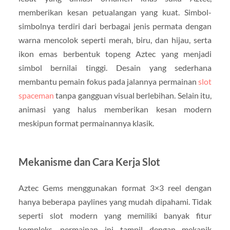
memberikan kesan petualangan yang kuat. Simbol-
simbolnya terdiri dari berbagai jenis permata dengan
warna mencolok seperti merah, biru, dan hijau, serta
ikon emas berbentuk topeng Aztec yang menjadi
simbol bernilai tinggi. Desain yang sederhana
membantu pemain fokus pada jalannya permainan
slot
spaceman
tanpa gangguan visual berlebihan. Selain itu,
animasi yang halus memberikan kesan modern
meskipun format permainannya klasik.
Mekanisme dan Cara Kerja Slot
Aztec Gems menggunakan format 3×3 reel dengan
hanya beberapa paylines yang mudah dipahami. Tidak
seperti slot modern yang memiliki banyak fitur
kompleks, permainan ini tampil dengan mekanik