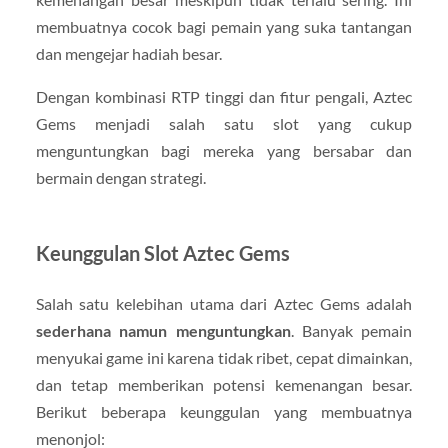
membuatnya cocok bagi pemain yang suka tantangan
dan mengejar hadiah besar.
Dengan kombinasi RTP tinggi dan fitur pengali, Aztec
Gems menjadi salah satu slot yang cukup
menguntungkan bagi mereka yang bersabar dan
bermain dengan strategi.
Keunggulan Slot Aztec Gems
Salah satu kelebihan utama dari Aztec Gems adalah
sederhana namun menguntungkan
. Banyak pemain
menyukai game ini karena tidak ribet, cepat dimainkan,
dan tetap memberikan potensi kemenangan besar.
Berikut beberapa keunggulan yang membuatnya
menonjol: