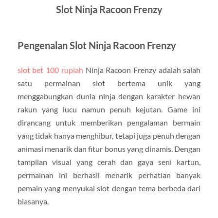
Slot Ninja Racoon Frenzy
Pengenalan Slot Ninja Racoon Frenzy
slot bet 100 rupiah
Ninja Racoon Frenzy adalah salah
satu permainan slot bertema unik yang
menggabungkan dunia ninja dengan karakter hewan
rakun yang lucu namun penuh kejutan. Game ini
dirancang untuk memberikan pengalaman bermain
yang tidak hanya menghibur, tetapi juga penuh dengan
animasi menarik dan fitur bonus yang dinamis. Dengan
tampilan visual yang cerah dan gaya seni kartun,
permainan ini berhasil menarik perhatian banyak
pemain yang menyukai slot dengan tema berbeda dari
biasanya.