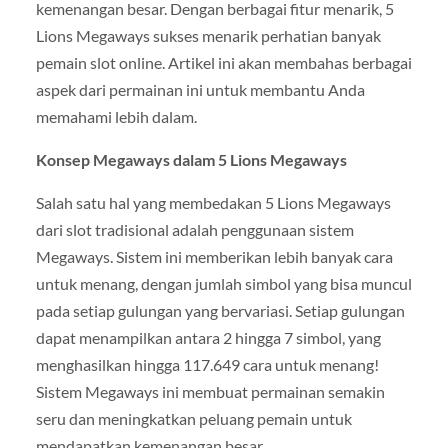
kemenangan besar. Dengan berbagai fitur menarik, 5
Lions Megaways sukses menarik perhatian banyak
pemain slot online. Artikel ini akan membahas berbagai
aspek dari permainan ini untuk membantu Anda
memahami lebih dalam.
Konsep Megaways dalam 5 Lions Megaways
Salah satu hal yang membedakan 5 Lions Megaways
dari slot tradisional adalah penggunaan sistem
Megaways. Sistem ini memberikan lebih banyak cara
untuk menang, dengan jumlah simbol yang bisa muncul
pada setiap gulungan yang bervariasi. Setiap gulungan
dapat menampilkan antara 2 hingga 7 simbol, yang
menghasilkan hingga 117.649 cara untuk menang!
Sistem Megaways ini membuat permainan semakin
seru dan meningkatkan peluang pemain untuk
mendapatkan kemenangan besar.