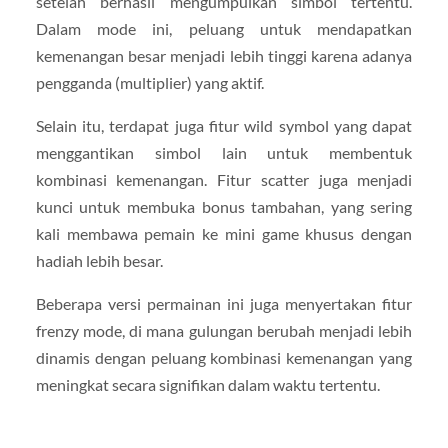
setelah berhasil mengumpulkan simbol tertentu.
Dalam mode ini, peluang untuk mendapatkan
kemenangan besar menjadi lebih tinggi karena adanya
pengganda (multiplier) yang aktif.
Selain itu, terdapat juga fitur wild symbol yang dapat
menggantikan simbol lain untuk membentuk
kombinasi kemenangan. Fitur scatter juga menjadi
kunci untuk membuka bonus tambahan, yang sering
kali membawa pemain ke mini game khusus dengan
hadiah lebih besar.
Beberapa versi permainan ini juga menyertakan fitur
frenzy mode, di mana gulungan berubah menjadi lebih
dinamis dengan peluang kombinasi kemenangan yang
meningkat secara signifikan dalam waktu tertentu.