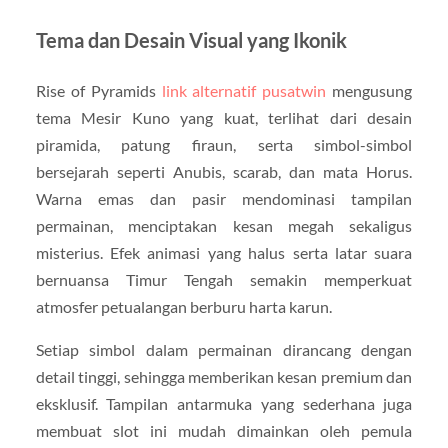
Tema dan Desain Visual yang Ikonik
Rise of Pyramids
link alternatif pusatwin
mengusung
tema Mesir Kuno yang kuat, terlihat dari desain
piramida, patung firaun, serta simbol-simbol
bersejarah seperti Anubis, scarab, dan mata Horus.
Warna emas dan pasir mendominasi tampilan
permainan, menciptakan kesan megah sekaligus
misterius. Efek animasi yang halus serta latar suara
bernuansa Timur Tengah semakin memperkuat
atmosfer petualangan berburu harta karun.
Setiap simbol dalam permainan dirancang dengan
detail tinggi, sehingga memberikan kesan premium dan
eksklusif. Tampilan antarmuka yang sederhana juga
membuat slot ini mudah dimainkan oleh pemula