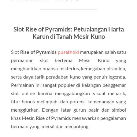
Slot Rise of Pyramids: Petualangan Harta
Karun di Tanah Mesir Kuno
Slot
Rise of Pyramids
pusathoki
merupakan salah satu
permainan slot bertema Mesir Kuno yang
menghadirkan nuansa misterius, kemegahan piramida,
serta daya tarik peradaban kuno yang penuh legenda.
Permainan ini sangat populer di kalangan penggemar
slot online karena menggabungkan visual menarik,
fitur bonus melimpah, dan potensi kemenangan yang
menggiurkan. Dengan latar gurun pasir dan simbol
khas Mesir, Rise of Pyramids menawarkan pengalaman
bermain yang imersif dan menantang.