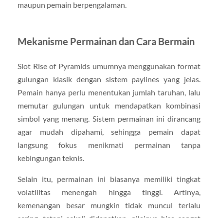
maupun pemain berpengalaman.
Mekanisme Permainan dan Cara Bermain
Slot Rise of Pyramids umumnya menggunakan format
gulungan klasik dengan sistem paylines yang jelas.
Pemain hanya perlu menentukan jumlah taruhan, lalu
memutar gulungan untuk mendapatkan kombinasi
simbol yang menang. Sistem permainan ini dirancang
agar mudah dipahami, sehingga pemain dapat
langsung fokus menikmati permainan tanpa
kebingungan teknis.
Selain itu, permainan ini biasanya memiliki tingkat
volatilitas menengah hingga tinggi. Artinya,
kemenangan besar mungkin tidak muncul terlalu