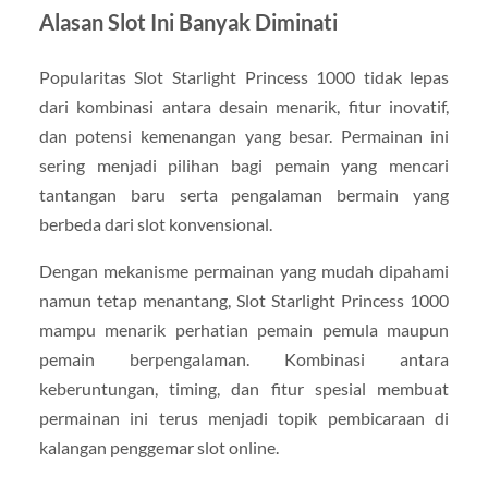
Alasan Slot Ini Banyak Diminati
Popularitas Slot Starlight Princess 1000 tidak lepas
dari kombinasi antara desain menarik, fitur inovatif,
dan potensi kemenangan yang besar. Permainan ini
sering menjadi pilihan bagi pemain yang mencari
tantangan baru serta pengalaman bermain yang
berbeda dari slot konvensional.
Dengan mekanisme permainan yang mudah dipahami
namun tetap menantang, Slot Starlight Princess 1000
mampu menarik perhatian pemain pemula maupun
pemain berpengalaman. Kombinasi antara
keberuntungan, timing, dan fitur spesial membuat
permainan ini terus menjadi topik pembicaraan di
kalangan penggemar slot online.