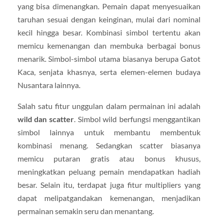
yang bisa dimenangkan. Pemain dapat menyesuaikan
taruhan sesuai dengan keinginan, mulai dari nominal
kecil hingga besar. Kombinasi simbol tertentu akan
memicu kemenangan dan membuka berbagai bonus
menarik. Simbol-simbol utama biasanya berupa Gatot
Kaca, senjata khasnya, serta elemen-elemen budaya
Nusantara lainnya.
Salah satu fitur unggulan dalam permainan ini adalah
wild dan scatter
. Simbol wild berfungsi menggantikan
simbol lainnya untuk membantu membentuk
kombinasi menang. Sedangkan scatter biasanya
memicu putaran gratis atau bonus khusus,
meningkatkan peluang pemain mendapatkan hadiah
besar. Selain itu, terdapat juga fitur multipliers yang
dapat melipatgandakan kemenangan, menjadikan
permainan semakin seru dan menantang.