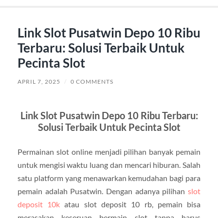
Link Slot Pusatwin Depo 10 Ribu
Terbaru: Solusi Terbaik Untuk
Pecinta Slot
APRIL 7, 2025
/
0 COMMENTS
Link Slot Pusatwin Depo 10 Ribu Terbaru:
Solusi Terbaik Untuk Pecinta Slot
Permainan slot online menjadi pilihan banyak pemain
untuk mengisi waktu luang dan mencari hiburan. Salah
satu platform yang menawarkan kemudahan bagi para
pemain adalah Pusatwin. Dengan adanya pilihan
slot
deposit 10k
atau slot deposit 10 rb, pemain bisa
merasakan keseruan bermain slot tanpa harus