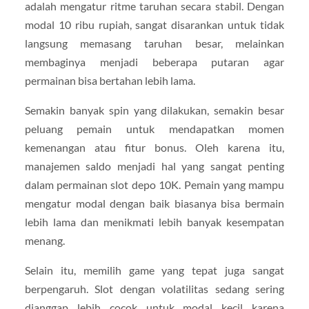
adalah mengatur ritme taruhan secara stabil. Dengan
modal 10 ribu rupiah, sangat disarankan untuk tidak
langsung memasang taruhan besar, melainkan
membaginya menjadi beberapa putaran agar
permainan bisa bertahan lebih lama.
Semakin banyak spin yang dilakukan, semakin besar
peluang pemain untuk mendapatkan momen
kemenangan atau fitur bonus. Oleh karena itu,
manajemen saldo menjadi hal yang sangat penting
dalam permainan slot depo 10K. Pemain yang mampu
mengatur modal dengan baik biasanya bisa bermain
lebih lama dan menikmati lebih banyak kesempatan
menang.
Selain itu, memilih game yang tepat juga sangat
berpengaruh. Slot dengan volatilitas sedang sering
dianggap lebih cocok untuk modal kecil karena