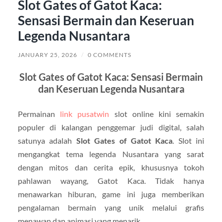
Slot Gates of Gatot Kaca:
Sensasi Bermain dan Keseruan
Legenda Nusantara
JANUARY 25, 2026
/
0 COMMENTS
Slot Gates of Gatot Kaca: Sensasi Bermain
dan Keseruan Legenda Nusantara
Permainan
link pusatwin
slot online kini semakin
populer di kalangan penggemar judi digital, salah
satunya adalah
Slot Gates of Gatot Kaca
. Slot ini
mengangkat tema legenda Nusantara yang sarat
dengan mitos dan cerita epik, khususnya tokoh
pahlawan wayang, Gatot Kaca. Tidak hanya
menawarkan hiburan, game ini juga memberikan
pengalaman bermain yang unik melalui grafis
menawan dan animasi yang menarik.