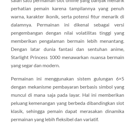
salah satu permainan slot online yang banyak menarik
perhatian pemain karena tampilannya yang penuh
warna, karakter ikonik, serta potensi fitur menarik di
dalamnya. Permainan ini dikenal sebagai versi
pengembangan dengan nilai volatilitas tinggi yang
memberikan pengalaman bermain lebih menantang.
Dengan latar dunia fantasi dan sentuhan anime,
Starlight Princess 1000 menawarkan nuansa bermain
yang segar dan modern.
Permainan ini menggunakan sistem gulungan 6×5
dengan mekanisme pembayaran berbasis simbol yang
muncul di mana saja pada layar. Hal ini memberikan
peluang kemenangan yang berbeda dibandingkan slot
klasik, sehingga pemain dapat merasakan dinamika
permainan yang lebih fleksibel dan variatif.