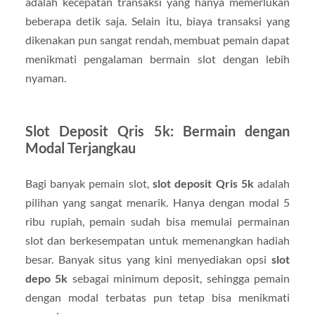
adalah kecepatan transaksi yang hanya memerlukan
beberapa detik saja. Selain itu, biaya transaksi yang
dikenakan pun sangat rendah, membuat pemain dapat
menikmati pengalaman bermain slot dengan lebih
nyaman.
Slot Deposit Qris 5k: Bermain dengan
Modal Terjangkau
Bagi banyak pemain slot,
slot deposit Qris 5k
adalah
pilihan yang sangat menarik. Hanya dengan modal 5
ribu rupiah, pemain sudah bisa memulai permainan
slot dan berkesempatan untuk memenangkan hadiah
besar. Banyak situs yang kini menyediakan opsi
slot
depo 5k
sebagai minimum deposit, sehingga pemain
dengan modal terbatas pun tetap bisa menikmati