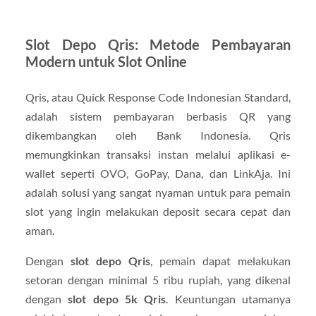
Slot Depo Qris: Metode Pembayaran
Modern untuk Slot Online
Qris, atau Quick Response Code Indonesian Standard,
adalah sistem pembayaran berbasis QR yang
dikembangkan oleh Bank Indonesia. Qris
memungkinkan transaksi instan melalui aplikasi e-
wallet seperti OVO, GoPay, Dana, dan LinkAja. Ini
adalah solusi yang sangat nyaman untuk para pemain
slot yang ingin melakukan deposit secara cepat dan
aman.
Dengan
slot depo Qris
, pemain dapat melakukan
setoran dengan minimal 5 ribu rupiah, yang dikenal
dengan
slot depo 5k Qris
. Keuntungan utamanya