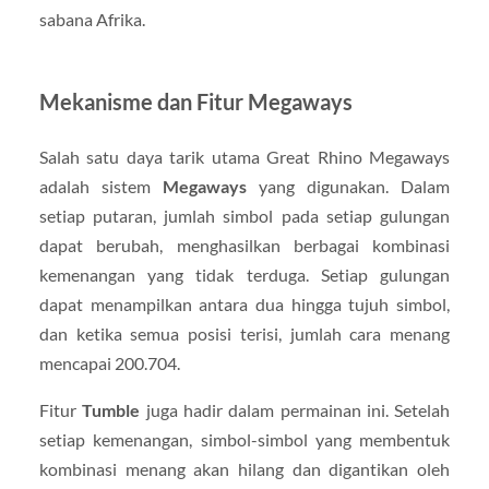
sabana Afrika.
Mekanisme dan Fitur Megaways
Salah satu daya tarik utama Great Rhino Megaways
adalah sistem
Megaways
yang digunakan. Dalam
setiap putaran, jumlah simbol pada setiap gulungan
dapat berubah, menghasilkan berbagai kombinasi
kemenangan yang tidak terduga. Setiap gulungan
dapat menampilkan antara dua hingga tujuh simbol,
dan ketika semua posisi terisi, jumlah cara menang
mencapai 200.704.
Fitur
Tumble
juga hadir dalam permainan ini. Setelah
setiap kemenangan, simbol-simbol yang membentuk
kombinasi menang akan hilang dan digantikan oleh