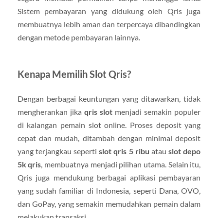
Sistem pembayaran yang didukung oleh Qris juga
membuatnya lebih aman dan terpercaya dibandingkan
dengan metode pembayaran lainnya.
Kenapa Memilih Slot Qris?
Dengan berbagai keuntungan yang ditawarkan, tidak
mengherankan jika
qris slot
menjadi semakin populer
di kalangan pemain slot online. Proses deposit yang
cepat dan mudah, ditambah dengan minimal deposit
yang terjangkau seperti
slot qris 5 ribu
atau
slot depo
5k qris
, membuatnya menjadi pilihan utama. Selain itu,
Qris juga mendukung berbagai aplikasi pembayaran
yang sudah familiar di Indonesia, seperti Dana, OVO,
dan GoPay, yang semakin memudahkan pemain dalam
melakukan transaksi.