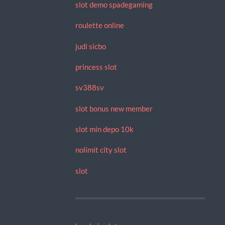
slot demo spadegaming
roulette online
judi sicbo
princess slot
sv388sv
slot bonus new member
slot min depo 10k
nolimit city slot
slot