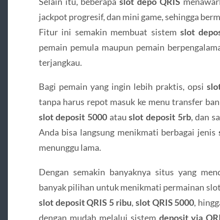
Selain itu, beberapa
slot depo QRIS
menawarka
jackpot progresif, dan mini game, sehingga ber
Fitur ini semakin membuat sistem
slot depo
pemain pemula maupun pemain berpengalama
terjangkau.
Bagi pemain yang ingin lebih praktis, opsi
slo
tanpa harus repot masuk ke menu transfer ban
slot deposit 5000
atau
slot deposit 5rb
, dan s
Anda bisa langsung menikmati berbagai jenis
menunggu lama.
Dengan semakin banyaknya situs yang me
banyak pilihan untuk menikmati permainan slot
slot deposit QRIS 5 ribu
,
slot QRIS 5000
, hing
dengan mudah melalui sistem
deposit via QR