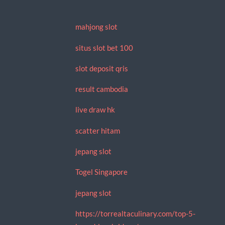
mahjong slot
situs slot bet 100
slot deposit qris
result cambodia
live draw hk
scatter hitam
jepang slot
Togel Singapore
jepang slot
https://torrealtaculinary.com/top-5-