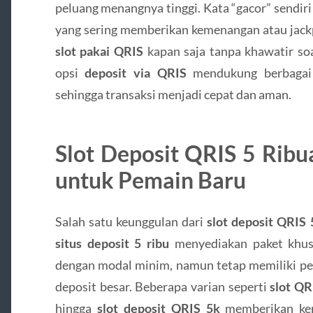
peluang menangnya tinggi. Kata “gacor” sendir
yang sering memberikan kemenangan atau jack
slot pakai QRIS
kapan saja tanpa khawatir soa
opsi
deposit via QRIS
mendukung berbagai e
sehingga transaksi menjadi cepat dan aman.
Slot Deposit QRIS 5 Ribu
untuk Pemain Baru
Salah satu keunggulan dari
slot deposit QRIS 
situs deposit 5 ribu
menyediakan paket khus
dengan modal minim, namun tetap memiliki pe
deposit besar. Beberapa varian seperti
slot QR
hingga
slot deposit QRIS 5k
memberikan kem