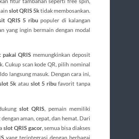
n fitur tambahan seperti free spin,
main
slot QRIS 5k
tidak membosankan.
sit QRIS 5 ribu
populer di kalangan
n yang ingin bermain dengan modal
t pakai QRIS
memungkinkan deposit
k. Cukup scan kode QR, pilih nominal
aldo langsung masuk. Dengan cara ini,
slot 5k
atau
slot 5 ribu
favorit tanpa
ndukung
slot QRIS
, pemain memiliki
 dengan aman, cepat, dan hemat. Dari
ga
slot QRIS gacor
, semua bisa diakses
IS
yang terintegrasi dengan berbagai