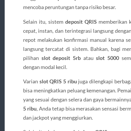
mencoba peruntungan tanpa risiko besar.
Selain itu, sistem
deposit QRIS
memberikan k
cepat, instan, dan terintegrasi langsung deng
repot melakukan konfirmasi manual karena s
langsung tercatat di sistem. Bahkan, bagi m
pilihan
slot deposit 5rb
atau
slot 5000
sema
dengan modal kecil.
Varian
slot QRIS 5 ribu
juga dilengkapi berbag
bisa meningkatkan peluang kemenangan. Pema
yang sesuai dengan selera dan gaya bermainnya
5 ribu
, Anda tetap bisa merasakan sensasi ber
dan jackpot yang menggiurkan.