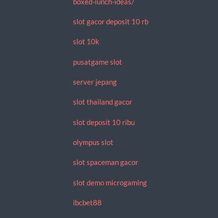
boxed-lunch-ideas/
slot gacor deposit 10 rb
slot 10k
pusatgame slot
server jepang
slot thailand gacor
slot deposit 10 ribu
olympus slot
slot spaceman gacor
slot demo microgaming
ibcbet88