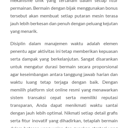
mekanisme unik yang tertanam dalam setiap fitur
permainan. Bermain dengan bijak menggunakan bonus
tersebut akan membuat setiap putaran mesin terasa
jauh lebih berkesan dan penuh dengan peluang kejutan
yang menarik.
Disiplin dalam manajemen waktu adalah elemen
penentu agar aktivitas ini tetap memberikan kepuasan
serta dampak yang berkelanjutan. Sangat disarankan
untuk mengatur durasi bermain secara proporsional
agar keseimbangan antara tanggung jawab harian dan
waktu luang tetap terjaga dengan baik. Dengan
memilih platform slot online resmi yang menawarkan
sistem transaksi cepat serta memiliki reputasi
transparan, Anda dapat menikmati waktu santai
dengan jauh lebih optimal. Nikmati setiap detail grafis
serta fitur inovatif yang dihadirkan, tetaplah bermain