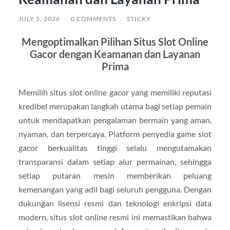
JULY 5, 2026
/
0 COMMENTS
/
STICKY
Mengoptimalkan Pilihan Situs Slot Online
Gacor dengan Keamanan dan Layanan
Prima
Memilih situs slot online gacor yang memiliki reputasi
kredibel merupakan langkah utama bagi setiap pemain
untuk mendapatkan pengalaman bermain yang aman,
nyaman, dan terpercaya. Platform penyedia game slot
gacor berkualitas tinggi selalu mengutamakan
transparansi dalam setiap alur permainan, sehingga
setiap putaran mesin memberikan peluang
kemenangan yang adil bagi seluruh pengguna. Dengan
dukungan lisensi resmi dan teknologi enkripsi data
modern, situs slot online resmi ini memastikan bahwa