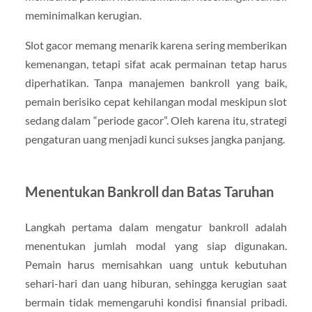
meminimalkan kerugian.
Slot gacor memang menarik karena sering memberikan
kemenangan, tetapi sifat acak permainan tetap harus
diperhatikan. Tanpa manajemen bankroll yang baik,
pemain berisiko cepat kehilangan modal meskipun slot
sedang dalam “periode gacor”. Oleh karena itu, strategi
pengaturan uang menjadi kunci sukses jangka panjang.
Menentukan Bankroll dan Batas Taruhan
Langkah pertama dalam mengatur bankroll adalah
menentukan jumlah modal yang siap digunakan.
Pemain harus memisahkan uang untuk kebutuhan
sehari-hari dan uang hiburan, sehingga kerugian saat
bermain tidak memengaruhi kondisi finansial pribadi.