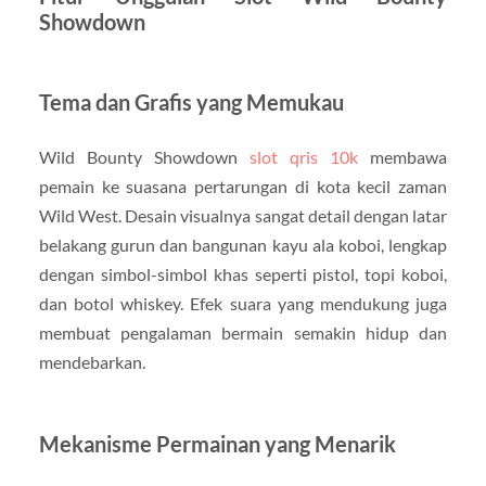
Showdown
Tema dan Grafis yang Memukau
Wild Bounty Showdown
slot qris 10k
membawa
pemain ke suasana pertarungan di kota kecil zaman
Wild West. Desain visualnya sangat detail dengan latar
belakang gurun dan bangunan kayu ala koboi, lengkap
dengan simbol-simbol khas seperti pistol, topi koboi,
dan botol whiskey. Efek suara yang mendukung juga
membuat pengalaman bermain semakin hidup dan
mendebarkan.
Mekanisme Permainan yang Menarik