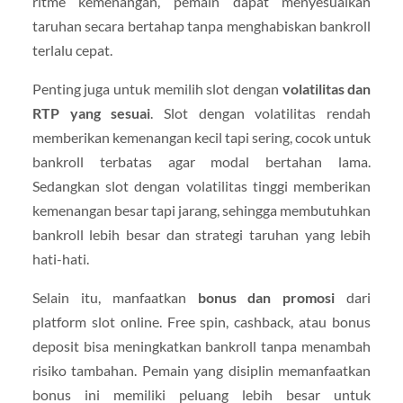
ritme kemenangan, pemain dapat menyesuaikan
taruhan secara bertahap tanpa menghabiskan bankroll
terlalu cepat.
Penting juga untuk memilih slot dengan
volatilitas dan
RTP yang sesuai
. Slot dengan volatilitas rendah
memberikan kemenangan kecil tapi sering, cocok untuk
bankroll terbatas agar modal bertahan lama.
Sedangkan slot dengan volatilitas tinggi memberikan
kemenangan besar tapi jarang, sehingga membutuhkan
bankroll lebih besar dan strategi taruhan yang lebih
hati-hati.
Selain itu, manfaatkan
bonus dan promosi
dari
platform slot online. Free spin, cashback, atau bonus
deposit bisa meningkatkan bankroll tanpa menambah
risiko tambahan. Pemain yang disiplin memanfaatkan
bonus ini memiliki peluang lebih besar untuk