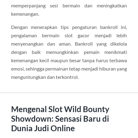
memperpanjang sesi bermain dan meningkatkan
kemenangan.
Dengan menerapkan tips pengaturan bankroll ini,
pengalaman bermain slot gacor menjadi lebih
menyenangkan dan aman. Bankroll yang dikelola
dengan baik memungkinkan pemain menikmati
kemenangan kecil maupun besar tanpa harus terbawa
emosi, sehingga permainan tetap menjadi hiburan yang
menguntungkan dan terkontrol.
Mengenal Slot Wild Bounty
Showdown: Sensasi Baru di
Dunia Judi Online