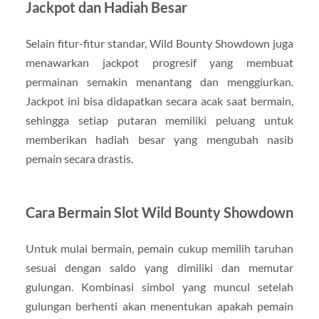
Jackpot dan Hadiah Besar
Selain fitur-fitur standar, Wild Bounty Showdown juga
menawarkan jackpot progresif yang membuat
permainan semakin menantang dan menggiurkan.
Jackpot ini bisa didapatkan secara acak saat bermain,
sehingga setiap putaran memiliki peluang untuk
memberikan hadiah besar yang mengubah nasib
pemain secara drastis.
Cara Bermain Slot Wild Bounty Showdown
Untuk mulai bermain, pemain cukup memilih taruhan
sesuai dengan saldo yang dimiliki dan memutar
gulungan. Kombinasi simbol yang muncul setelah
gulungan berhenti akan menentukan apakah pemain