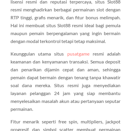
lisensi resmi dan reputasi terpercaya, situs Slot88
resmi menghadirkan berbagai permainan slot dengan
RTP tinggi, grafis menarik, dan fitur bonus melimpah.
Hal ini membuat situs Slot88 resmi ideal bagi pemula
maupun pemain berpengalaman yang ingin bermain
dengan modal terkontrol tetapi tetap maksimal.
Keunggulan utama situs
pusatgame
resmi adalah
keamanan dan kenyamanan transaksi. Semua deposit
dan penarikan dijamin cepat dan aman, sehingga
pemain dapat bermain dengan tenang tanpa khawatir
soal dana mereka. Situs resmi juga menyediakan
layanan pelanggan 24 jam yang siap membantu
menyelesaikan masalah akun atau pertanyaan seputar
permainan.
Fitur menarik seperti free spin, multipliers, jackpot
progresif, dan simbol scatter membuat permainan