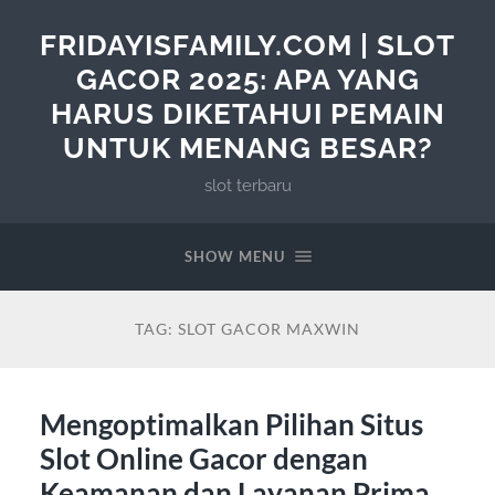
FRIDAYISFAMILY.COM | SLOT
GACOR 2025: APA YANG
HARUS DIKETAHUI PEMAIN
UNTUK MENANG BESAR?
slot terbaru
SHOW MENU
TAG:
SLOT GACOR MAXWIN
Mengoptimalkan Pilihan Situs
Slot Online Gacor dengan
Keamanan dan Layanan Prima