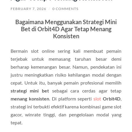
FEBRUARY 7, 2026
/
0 COMMENTS
Bagaimana Menggunakan Strategi Mini
Bet di Orbit4D Agar Tetap Menang
Konsisten
Bermain slot online sering kali membuat pemain
terjebak untuk memasang taruhan besar demi
berharap kemenangan besar. Namun, pendekatan ini
justru meningkatkan risiko kehilangan modal dengan
cepat. Untuk itu, banyak pemain profesional memilih
strategi mini bet
sebagai cara cerdas agar tetap
menang konsisten
. Di platform seperti
slot
Orbit4D
,
strategi ini terbukti efektif karena kombinasi game slot
gacor, winrate tinggi, dan pengelolaan modal yang
tepat.