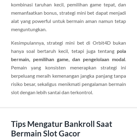
kombinasi taruhan kecil, pemilihan game tepat, dan
memanfaatkan bonus, strategi mini bet dapat menjadi
alat yang powerful untuk bermain aman namun tetap
menguntungkan.
Kesimpulannya, strategi mini bet di Orbit4D bukan
hanya soal bertaruh kecil, tetapi juga tentang
pola
bermain, pemilihan game, dan pengelolaan modal
.
Pemain yang konsisten menerapkan strategi ini
berpeluang meraih kemenangan jangka panjang tanpa
risiko besar, sekaligus menikmati pengalaman bermain
slot dengan lebih santai dan terkontrol.
Tips Mengatur Bankroll Saat
Bermain Slot Gacor