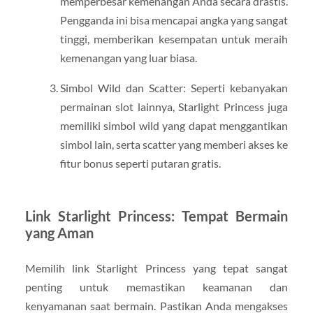
memperbesar kemenangan Anda secara drastis.
Pengganda ini bisa mencapai angka yang sangat
tinggi, memberikan kesempatan untuk meraih
kemenangan yang luar biasa.
Simbol Wild dan Scatter: Seperti kebanyakan
permainan slot lainnya, Starlight Princess juga
memiliki simbol wild yang dapat menggantikan
simbol lain, serta scatter yang memberi akses ke
fitur bonus seperti putaran gratis.
Link Starlight Princess: Tempat Bermain
yang Aman
Memilih link Starlight Princess yang tepat sangat
penting untuk memastikan keamanan dan
kenyamanan saat bermain. Pastikan Anda mengakses