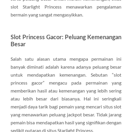
slot Starlight Princess menawarkan pengalaman
bermain yang sangat mengasyikkan.
Slot Princess Gacor: Peluang Kemenangan
Besar
Salah satu alasan utama mengapa permainan ini
banyak diminati adalah karena adanya peluang besar
untuk mendapatkan kemenangan. Sebutan “slot
princess gacor” mengacu pada permainan yang
memberikan hasil atau kemenangan yang lebih sering
atau lebih besar dari biasanya. Hal ini seringkali
menjadi daya tarik bagi pemain yang mencari situs slot
yang menawarkan peluang jackpot besar. Tidak jarang
pemain bisa mendapatkan hasil yang signifikan dengan
sedikit putaran di situs Starlight Princess.