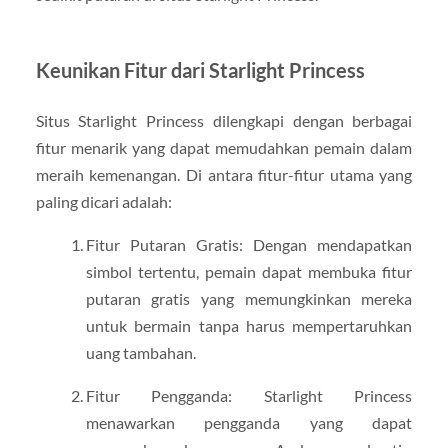
Keunikan Fitur dari Starlight Princess
Situs Starlight Princess dilengkapi dengan berbagai
fitur menarik yang dapat memudahkan pemain dalam
meraih kemenangan. Di antara fitur-fitur utama yang
paling dicari adalah:
Fitur Putaran Gratis: Dengan mendapatkan
simbol tertentu, pemain dapat membuka fitur
putaran gratis yang memungkinkan mereka
untuk bermain tanpa harus mempertaruhkan
uang tambahan.
Fitur Pengganda: Starlight Princess
menawarkan pengganda yang dapat