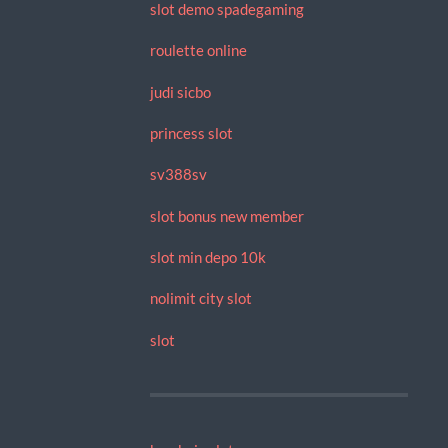
slot demo spadegaming
roulette online
judi sicbo
princess slot
sv388sv
slot bonus new member
slot min depo 10k
nolimit city slot
slot