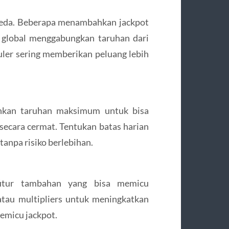
rbeda. Beberapa menambahkan jackpot
f global menggabungkan taruhan dari
uler sering memberikan peluang lebih
uhkan taruhan maksimum untuk bisa
ecara cermat. Tentukan batas harian
anpa risiko berlebihan.
 fitur tambahan yang bisa memicu
atau multipliers untuk meningkatkan
emicu jackpot.