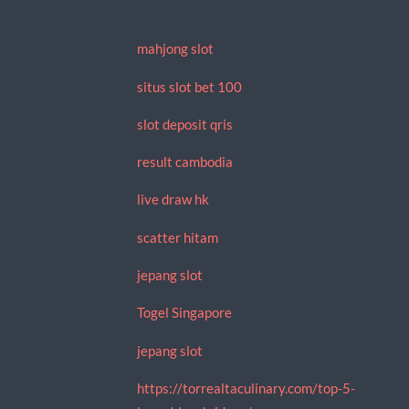
mahjong slot
situs slot bet 100
slot deposit qris
result cambodia
live draw hk
scatter hitam
jepang slot
Togel Singapore
jepang slot
https://torrealtaculinary.com/top-5-