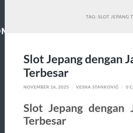
TAG:
SLOT JEPANG
OM
Slot Jepang dengan J
Terbesar
NOVEMBER 16, 2025
/
VESNA STANKOVIĆ
/
0 
Slot Jepang dengan J
Terbesar