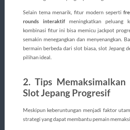
Selain tema menarik, fitur modern seperti
fr
rounds interaktif
meningkatkan peluang k
kombinasi fitur ini bisa memicu jackpot prog
semakin menegangkan dan menyenangkan. Ba
bermain berbeda dari slot biasa, slot Jepang d
pilihan ideal.
2. Tips Memaksimalkan
Slot Jepang Progresif
Meskipun keberuntungan menjadi faktor utama
strategi yang dapat membantu pemain memaks