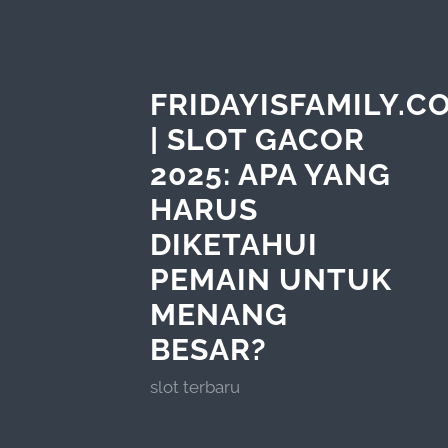
FRIDAYISFAMILY.C
| SLOT GACOR
2025: APA YANG
HARUS
DIKETAHUI
PEMAIN UNTUK
MENANG
BESAR?
slot terbaru