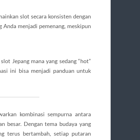
mainkan slot secara konsisten dengan
ng Anda menjadi pemenang, meskipun
slot Jepang mana yang sedang “hot”
rmasi ini bisa menjadi panduan untuk
awarkan kombinasi sempurna antara
gan besar. Dengan tema budaya yang
ng terus bertambah, setiap putaran