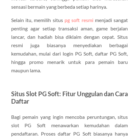
sensasi bermain yang berbeda setiap harinya.
Selain itu, memilih situs
pg soft resmi
menjadi sangat
penting agar setiap transaksi aman, game berjalan
lancar, dan hadiah bisa diklaim dengan cepat. Situs
resmi juga biasanya menyediakan berbagai
kemudahan, mulai dari login PG Soft, daftar PG Soft,
hingga promo menarik untuk para pemain baru
maupun lama.
Situs Slot PG Soft: Fitur Unggulan dan Cara
Daftar
Bagi pemain yang ingin mencoba peruntungan, situs
slot PG Soft menawarkan kemudahan dalam
pendaftaran. Proses daftar PG Soft biasanya hanya