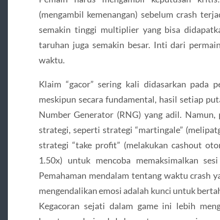
(mengambil kemenangan) sebelum crash terj
semakin tinggi multiplier yang bisa didapatk
taruhan juga semakin besar. Inti dari permai
waktu.
Klaim “gacor” sering kali didasarkan pada p
meskipun secara fundamental, hasil setiap pu
Number Generator (RNG) yang adil. Namun,
strategi, seperti strategi “martingale” (melip
strategi “take profit” (melakukan cashout oto
1.50x) untuk mencoba memaksimalkan sesi 
Pemahaman mendalam tentang waktu crash ya
mengendalikan emosi adalah kunci untuk bert
Kegacoran sejati dalam game ini lebih men