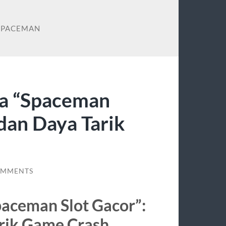
 SPACEMAN
a “Spaceman
 dan Daya Tarik
OMMENTS
ceman Slot Gacor”:
arik Game Crash