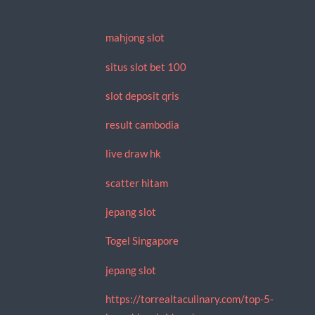
mahjong slot
situs slot bet 100
slot deposit qris
result cambodia
live draw hk
scatter hitam
jepang slot
Togel Singapore
jepang slot
https://torrealtaculinary.com/top-5-