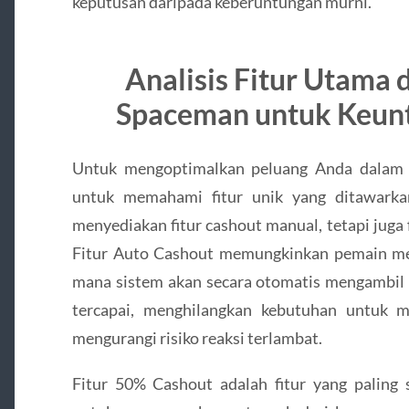
keputusan daripada keberuntungan murni.
Analisis Fitur Utama 
Spaceman untuk Keun
Untuk mengoptimalkan peluang Anda dalam s
untuk memahami fitur unik yang ditawarka
menyediakan fitur cashout manual, tetapi juga
Fitur Auto Cashout memungkinkan pemain meng
mana sistem akan secara otomatis mengambil 
tercapai, menghilangkan kebutuhan untuk 
mengurangi risiko reaksi terlambat.
Fitur 50% Cashout adalah fitur yang paling 