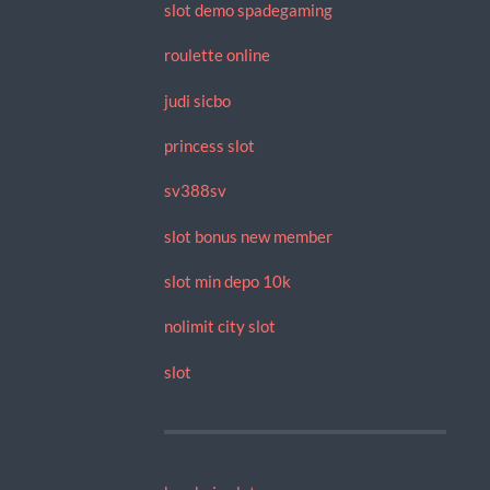
slot demo spadegaming
roulette online
judi sicbo
princess slot
sv388sv
slot bonus new member
slot min depo 10k
nolimit city slot
slot