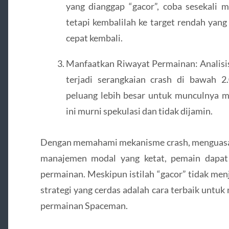
yang dianggap “gacor”, coba sesekali me
tetapi kembalilah ke target rendah yang
cepat kembali.
Manfaatkan Riwayat Permainan: Analisis 
terjadi serangkaian crash di bawah 2
peluang lebih besar untuk munculnya mu
ini murni spekulasi dan tidak dijamin.
Dengan memahami mekanisme crash, menguasai
manajemen modal yang ketat, pemain dapat
permainan. Meskipun istilah “gacor” tidak me
strategi yang cerdas adalah cara terbaik untu
permainan Spaceman.