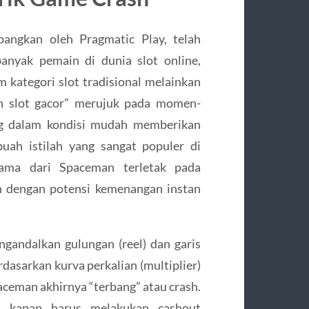
ngkan oleh Pragmatic Play, telah
anyak pemain di dunia slot online,
m kategori slot tradisional melainkan
an slot gacor” merujuk pada momen-
ng dalam kondisi mudah memberikan
buah istilah yang sangat populer di
tama dari Spaceman terletak pada
 dengan potensi kemenangan instan
andalkan gulungan (reel) dan garis
dasarkan kurva perkalian (multiplier)
aceman akhirnya “terbang” atau crash.
: kapan harus melakukan cashout