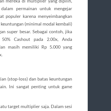
mereka di multiplier yang dipilih,
 dalam permainan untuk mengejar
angat populer karena menyeimbangkan
 keuntungan (minimal modal kembali)
n super besar. Sebagai contoh, jika
 50% Cashout pada 2.00x, Anda
an masih memiliki Rp 5.000 yang
x.
ian (stop-loss) dan batas keuntungan
ain. Ini sangat penting untuk game
atu target multiplier saja. Dalam sesi