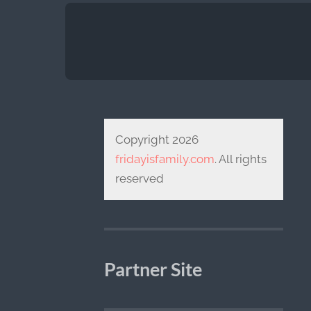
Copyright 2026
fridayisfamily.com
. All rights
reserved
Partner Site