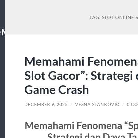
TAG:
SLOT ONLINE
OM
Memahami Fenomen
Slot Gacor”: Strategi
Game Crash
DECEMBER 9, 2025
/
VESNA STANKOVIĆ
/
0 C
Memahami Fenomena “Spa
Strategi dan Daya T