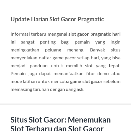
Update Harian Slot Gacor Pragmatic
Informasi terbaru mengenai
slot gacor pragmatic hari
ini
sangat penting bagi pemain yang ingin
meningkatkan peluang menang. Banyak situs
menyediakan daftar game gacor setiap hari, yang bisa
menjadi panduan untuk memilih slot yang tepat.
Pemain juga dapat memanfaatkan fitur demo atau
mode latihan untuk mencoba
game slot gacor
sebelum
memasang taruhan dengan uang asli.
Situs Slot Gacor: Menemukan
Slot Terbaru dan Slot Gacor