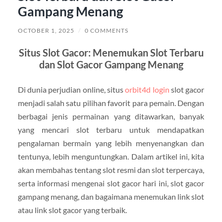
Gampang Menang
OCTOBER 1, 2025
/
0 COMMENTS
Situs Slot Gacor: Menemukan Slot Terbaru
dan Slot Gacor Gampang Menang
Di dunia perjudian online, situs
orbit4d login
slot gacor
menjadi salah satu pilihan favorit para pemain. Dengan
berbagai jenis permainan yang ditawarkan, banyak
yang mencari slot terbaru untuk mendapatkan
pengalaman bermain yang lebih menyenangkan dan
tentunya, lebih menguntungkan. Dalam artikel ini, kita
akan membahas tentang slot resmi dan slot terpercaya,
serta informasi mengenai slot gacor hari ini, slot gacor
gampang menang, dan bagaimana menemukan link slot
atau link slot gacor yang terbaik.