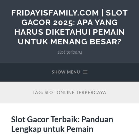
FRIDAYISFAMILY.COM | SLOT
GACOR 2025: APA YANG
HARUS DIKETAHUI PEMAIN
UNTUK MENANG BESAR?
slot terbaru
SHOW MENU
TAG:
SLOT ONLINE TERPERCAYA
Slot Gacor Terbaik: Panduan
Lengkap untuk Pemain