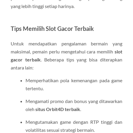
yang lebih tinggi setiap harinya.
Tips Memilih Slot Gacor Terbaik
Untuk mendapatkan pengalaman bermain yang
maksimal, pemain perlu mengetahui cara memilih
slot
gacor terbaik
. Beberapa tips yang bisa diterapkan
antara lain:
Memperhatikan pola kemenangan pada game
tertentu.
Mengamati promo dan bonus yang ditawarkan
oleh
situs Orbit4D terbaik
.
Mengutamakan game dengan RTP tinggi dan
volatilitas sesuai strategi bermain.