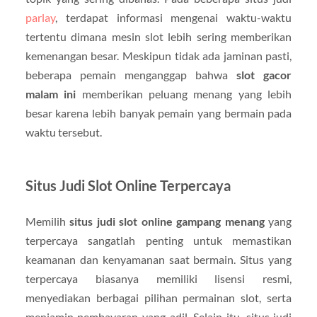
parlay
, terdapat informasi mengenai waktu-waktu
tertentu dimana mesin slot lebih sering memberikan
kemenangan besar. Meskipun tidak ada jaminan pasti,
beberapa pemain menganggap bahwa
slot gacor
malam ini
memberikan peluang menang yang lebih
besar karena lebih banyak pemain yang bermain pada
waktu tersebut.
Situs Judi Slot Online Terpercaya
Memilih
situs judi slot online gampang menang
yang
terpercaya sangatlah penting untuk memastikan
keamanan dan kenyamanan saat bermain. Situs yang
terpercaya biasanya memiliki lisensi resmi,
menyediakan berbagai pilihan permainan slot, serta
menjamin pembayaran yang adil. Selain itu, situs judi