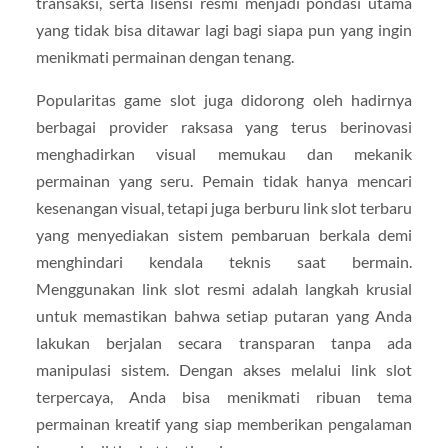
transaksi, serta lisensi resmi menjadi pondasi utama
yang tidak bisa ditawar lagi bagi siapa pun yang ingin
menikmati permainan dengan tenang.
Popularitas game slot juga didorong oleh hadirnya
berbagai provider raksasa yang terus berinovasi
menghadirkan visual memukau dan mekanik
permainan yang seru. Pemain tidak hanya mencari
kesenangan visual, tetapi juga berburu link slot terbaru
yang menyediakan sistem pembaruan berkala demi
menghindari kendala teknis saat bermain.
Menggunakan link slot resmi adalah langkah krusial
untuk memastikan bahwa setiap putaran yang Anda
lakukan berjalan secara transparan tanpa ada
manipulasi sistem. Dengan akses melalui link slot
terpercaya, Anda bisa menikmati ribuan tema
permainan kreatif yang siap memberikan pengalaman