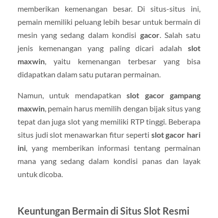
memberikan kemenangan besar. Di situs-situs ini,
pemain memiliki peluang lebih besar untuk bermain di
mesin yang sedang dalam kondisi
gacor
. Salah satu
jenis kemenangan yang paling dicari adalah
slot
maxwin
, yaitu kemenangan terbesar yang bisa
didapatkan dalam satu putaran permainan.
Namun, untuk mendapatkan
slot gacor gampang
maxwin
, pemain harus memilih dengan bijak situs yang
tepat dan juga slot yang memiliki RTP tinggi. Beberapa
situs judi slot menawarkan fitur seperti
slot gacor hari
ini
, yang memberikan informasi tentang permainan
mana yang sedang dalam kondisi panas dan layak
untuk dicoba.
Keuntungan Bermain di Situs Slot Resmi