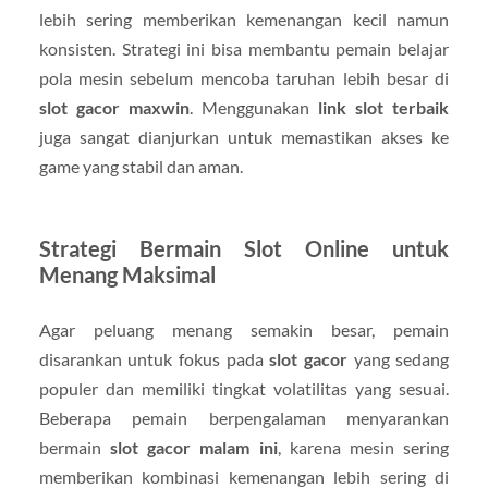
lebih sering memberikan kemenangan kecil namun
konsisten. Strategi ini bisa membantu pemain belajar
pola mesin sebelum mencoba taruhan lebih besar di
slot gacor maxwin
. Menggunakan
link slot terbaik
juga sangat dianjurkan untuk memastikan akses ke
game yang stabil dan aman.
Strategi Bermain Slot Online untuk
Menang Maksimal
Agar peluang menang semakin besar, pemain
disarankan untuk fokus pada
slot gacor
yang sedang
populer dan memiliki tingkat volatilitas yang sesuai.
Beberapa pemain berpengalaman menyarankan
bermain
slot gacor malam ini
, karena mesin sering
memberikan kombinasi kemenangan lebih sering di