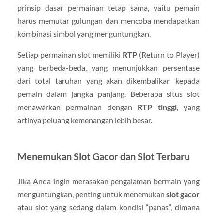
prinsip dasar permainan tetap sama, yaitu pemain
harus memutar gulungan dan mencoba mendapatkan
kombinasi simbol yang menguntungkan.
Setiap permainan slot memiliki
RTP
(Return to Player)
yang berbeda-beda, yang menunjukkan persentase
dari total taruhan yang akan dikembalikan kepada
pemain dalam jangka panjang. Beberapa situs slot
menawarkan permainan dengan
RTP tinggi
, yang
artinya peluang kemenangan lebih besar.
Menemukan Slot Gacor dan Slot Terbaru
Jika Anda ingin merasakan pengalaman bermain yang
menguntungkan, penting untuk menemukan
slot gacor
atau slot yang sedang dalam kondisi “panas”, dimana