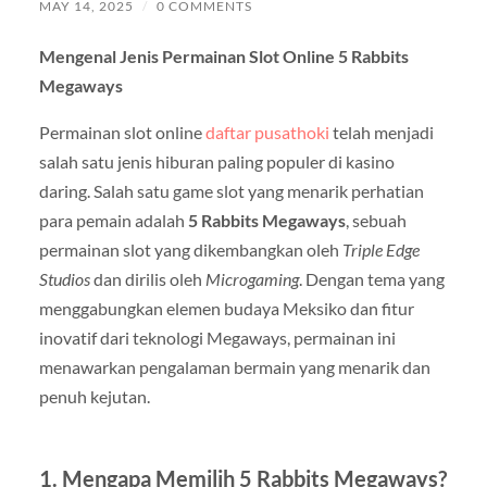
MAY 14, 2025
/
0 COMMENTS
Mengenal Jenis Permainan Slot Online 5 Rabbits
Megaways
Permainan slot online
daftar pusathoki
telah menjadi
salah satu jenis hiburan paling populer di kasino
daring. Salah satu game slot yang menarik perhatian
para pemain adalah
5 Rabbits Megaways
, sebuah
permainan slot yang dikembangkan oleh
Triple Edge
Studios
dan dirilis oleh
Microgaming
. Dengan tema yang
menggabungkan elemen budaya Meksiko dan fitur
inovatif dari teknologi Megaways, permainan ini
menawarkan pengalaman bermain yang menarik dan
penuh kejutan.
1.
Mengapa Memilih 5 Rabbits Megaways?