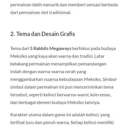
permainan lebih menarik dan memberi sensasi berbeda
dari permainan slot tradisional.
2.
Tema dan Desain Grafis
Tema dari
5 Rabbits Megaways
berfokus pada budaya
Meksiko yang kaya akan warna dan tradisi. Latar
belakang permainan menampilkan pemandangan
indah dengan warna-warna cerah yang
menggambarkan nuansa kebudayaan Meksiko. Simbol-
simbol dalam permainan ini pun mencerminkan tema
tersebut, seperti kelinci berwarna-warni, koin emas,
dan berbagai elemen budaya Meksiko lainnya.
Karakter utama dalam game ini adalah kelinci, yang
terlihat lucu dan penuh warna. Setiap kelinci memiliki