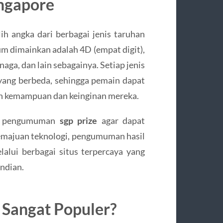
ngapore
h angka dari berbagai jenis taruhan
um dimainkan adalah 4D (empat digit),
k naga, dan lain sebagainya. Setiap jenis
yang berbeda, sehingga pemain dapat
an kemampuan dan keinginan mereka.
ti pengumuman
sgp prize
agar dapat
kemajuan teknologi, pengumuman hasil
lalui berbagai situs terpercaya yang
ndian.
 Sangat Populer?