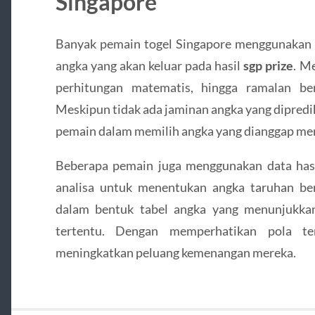
Singapore
Banyak pemain togel Singapore menggunakan
angka yang akan keluar pada hasil
sgp prize
. Me
perhitungan matematis, hingga ramalan be
Meskipun tidak ada jaminan angka yang dipredik
pemain dalam memilih angka yang dianggap memi
Beberapa pemain juga menggunakan data has
analisa untuk menentukan angka taruhan beri
dalam bentuk tabel angka yang menunjukkan
tertentu. Dengan memperhatikan pola te
meningkatkan peluang kemenangan mereka.