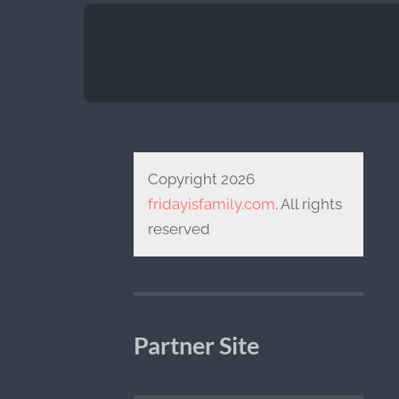
Copyright 2026
fridayisfamily.com
. All rights
reserved
Partner Site