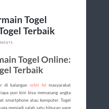
main Togel
ogel Terbaik
MMENTS
ain Togel Online:
el Terbaik
er di kalangan
orbit 4d
masyarakat
siapa pun kini bisa memasang angka
at smartphone atau komputer. Togel
juga menjadi salah satu hiburan yang