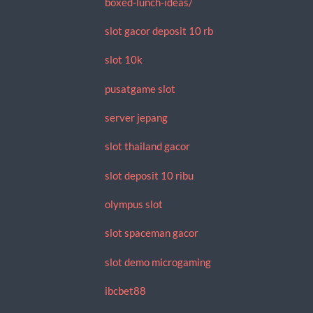
boxed-lunch-ideas/
slot gacor deposit 10 rb
slot 10k
pusatgame slot
server jepang
slot thailand gacor
slot deposit 10 ribu
olympus slot
slot spaceman gacor
slot demo microgaming
ibcbet88