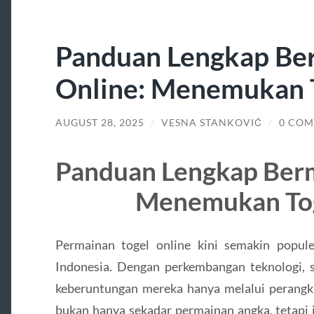
Panduan Lengkap Ber
Online: Menemukan T
AUGUST 28, 2025
/
VESNA STANKOVIĆ
/
0 CO
Panduan Lengkap Berm
Menemukan Tog
Permainan togel online kini semakin popul
Indonesia. Dengan perkembangan teknologi, 
keberuntungan mereka hanya melalui perangk
bukan hanya sekadar permainan angka, tetapi 