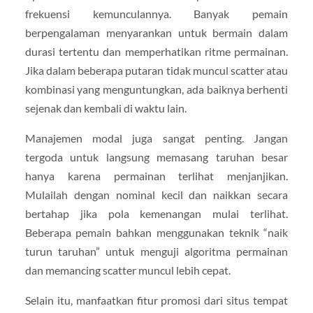
frekuensi kemunculannya. Banyak pemain
berpengalaman menyarankan untuk bermain dalam
durasi tertentu dan memperhatikan ritme permainan.
Jika dalam beberapa putaran tidak muncul scatter atau
kombinasi yang menguntungkan, ada baiknya berhenti
sejenak dan kembali di waktu lain.
Manajemen modal juga sangat penting. Jangan
tergoda untuk langsung memasang taruhan besar
hanya karena permainan terlihat menjanjikan.
Mulailah dengan nominal kecil dan naikkan secara
bertahap jika pola kemenangan mulai terlihat.
Beberapa pemain bahkan menggunakan teknik “naik
turun taruhan” untuk menguji algoritma permainan
dan memancing scatter muncul lebih cepat.
Selain itu, manfaatkan fitur promosi dari situs tempat