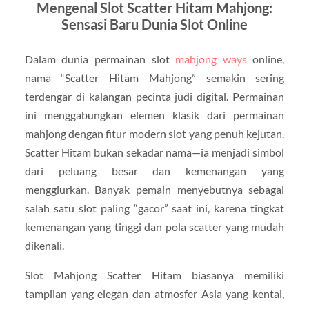
Mengenal Slot Scatter Hitam Mahjong:
Sensasi Baru Dunia Slot Online
Dalam dunia permainan slot
mahjong ways
online,
nama “Scatter Hitam Mahjong” semakin sering
terdengar di kalangan pecinta judi digital. Permainan
ini menggabungkan elemen klasik dari permainan
mahjong dengan fitur modern slot yang penuh kejutan.
Scatter Hitam bukan sekadar nama—ia menjadi simbol
dari peluang besar dan kemenangan yang
menggiurkan. Banyak pemain menyebutnya sebagai
salah satu slot paling “gacor” saat ini, karena tingkat
kemenangan yang tinggi dan pola scatter yang mudah
dikenali.
Slot Mahjong Scatter Hitam biasanya memiliki
tampilan yang elegan dan atmosfer Asia yang kental,