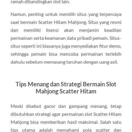
ramah dibandingkan slot lain.
Namun, penting untuk memilih situs yang terpercaya
saat bermain Scatter Hitam Mahjong. Situs yang resmi
dan memiliki lisensi akan menjamin keadilan
permainan serta keamanan data pribadi pemain. Situs-
situs seperti ini biasanya juga menyediakan fitur demo,
sehingga pemain bisa mencoba permainan terlebih
dahulu sebelum memasang taruhan dengan uang asli.
Tips Menang dan Strategi Bermain Slot
Mahjong Scatter Hitam
Meski disebut gacor dan gampang menang, tetap
dibutuhkan strategi agar permainan slot Scatter Hitam
Mahjong bisa memberikan hasil maksimal. Salah satu
tips utama adalah memahami pola scatter dan