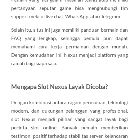
pertanyaan seputar game bisa menghubungi tim
support melalui live chat, WhatsApp, atau Telegram.
Selain itu, situs ini juga memiliki panduan bermain dan
FAQ yang lengkap, sehingga pemula pun dapat
memahami cara kerja permainan dengan mudah.
Dengan kemudahan ini, Nexus menjadi platform yang
ramah bagi siapa saja.
Mengapa Slot Nexus Layak Dicoba?
Dengan kombinasi antara ragam permainan, teknologi
modern, dan dukungan pelanggan yang profesional,
slot Nexus menjadi pilihan yang sangat layak bagi
pecinta slot online. Banyak pemain memberikan
testimoni positif terhadap stabilitas server, kelancaran