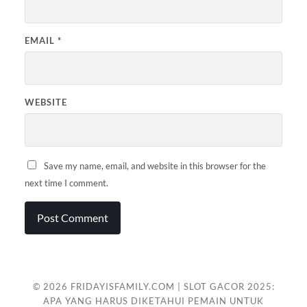
EMAIL
*
WEBSITE
Save my name, email, and website in this browser for the
next time I comment.
© 2026
FRIDAYISFAMILY.COM | SLOT GACOR 2025:
APA YANG HARUS DIKETAHUI PEMAIN UNTUK