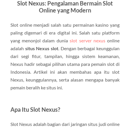
Slot Nexus: Pengalaman Bermain Slot
Online yang Modern
Slot online menjadi salah satu permainan kasino yang
paling digemari di era digital ini. Salah satu platform
yang menonjol dalam dunia
slot server nexus
online
adalah
situs Nexus slot
. Dengan berbagai keunggulan
dari segi fitur, tampilan, hingga sistem keamanan,
Nexus hadir sebagai pilihan utama para pemain slot di
Indonesia. Artikel ini akan membahas apa itu slot
Nexus, keunggulannya, serta alasan mengapa banyak
pemain beralih ke situs ini.
Apa Itu Slot Nexus?
Slot Nexus adalah bagian dari jaringan situs judi online