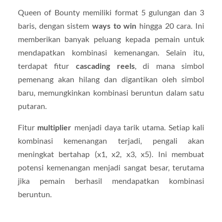
Queen of Bounty memiliki format 5 gulungan dan 3
baris, dengan sistem
ways to win
hingga 20 cara. Ini
memberikan banyak peluang kepada pemain untuk
mendapatkan kombinasi kemenangan. Selain itu,
terdapat fitur
cascading reels
, di mana simbol
pemenang akan hilang dan digantikan oleh simbol
baru, memungkinkan kombinasi beruntun dalam satu
putaran.
Fitur
multiplier
menjadi daya tarik utama. Setiap kali
kombinasi kemenangan terjadi, pengali akan
meningkat bertahap (x1, x2, x3, x5). Ini membuat
potensi kemenangan menjadi sangat besar, terutama
jika pemain berhasil mendapatkan kombinasi
beruntun.