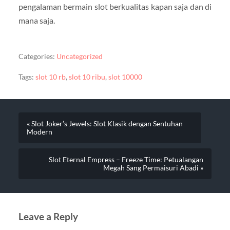
pengalaman bermain slot berkualitas kapan saja dan di
mana saja.
Categories:
Uncategorized
Tags:
slot 10 rb
,
slot 10 ribu
,
slot 10000
« Slot Joker’s Jewels: Slot Klasik dengan Sentuhan
Modern
Slot Eternal Empress – Freeze Time: Petualangan
Megah Sang Permaisuri Abadi »
Leave a Reply