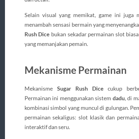
Selain visual yang memikat, game ini juga 
menambah sensasi bermain yang menyenangkan
Rush Dice
bukan sekadar permainan slot biasa,
yang memanjakan pemain.
Mekanisme Permainan
Mekanisme
Sugar Rush Dice
cukup berbed
Permainan ini menggunakan sistem
dadu
, di 
kombinasi simbol yang muncul di gulungan. Pe
permainan sekaligus: slot klasik dan permai
interaktif dan seru.