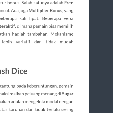
fitur bonus. Salah satunya adalah
Free
uncul. Ada juga
Multiplier Bonus
, yang
berapa kali lipat. Beberapa versi
teraktif
, di mana pemain bisa memilih
patkan hadiah tambahan. Mekanisme
lebih variatif dan tidak mudah
ush Dice
gantung pada keberuntungan, pemain
maksimalkan peluang menang di
Sugar
unakan adalah mengelola modal dengan
as taruhan dan tidak terlalu sering