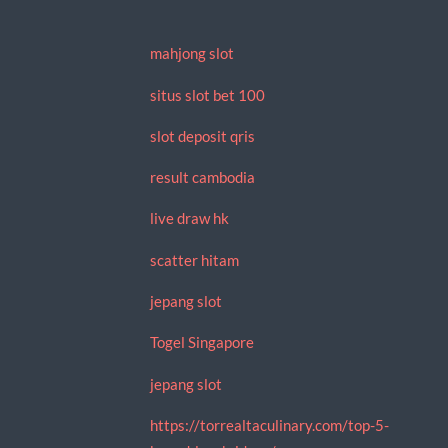
mahjong slot
situs slot bet 100
slot deposit qris
result cambodia
live draw hk
scatter hitam
jepang slot
Togel Singapore
jepang slot
https://torrealtaculinary.com/top-5-