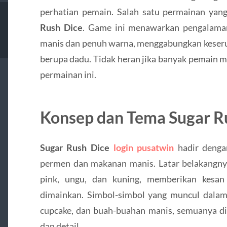
perhatian pemain. Salah satu permainan yan
Rush Dice
. Game ini menawarkan pengalama
manis dan penuh warna, menggabungkan keserua
berupa dadu. Tidak heran jika banyak pemain m
permainan ini.
Konsep dan Tema Sugar R
Sugar Rush Dice
login pusatwin
hadir dengan
permen dan makanan manis. Latar belakangny
pink, ungu, dan kuning, memberikan kesan
dimainkan. Simbol-simbol yang muncul dalam
cupcake, dan buah-buahan manis, semuanya di
dan detail.