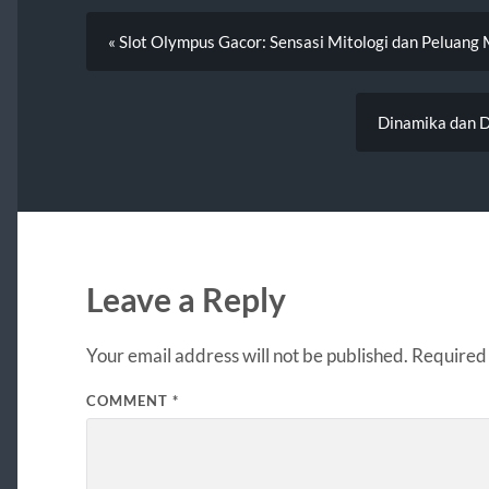
« Slot Olympus Gacor: Sensasi Mitologi dan Peluang
Dinamika dan Da
Leave a Reply
Your email address will not be published.
Required 
COMMENT
*