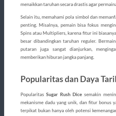
menaikkan taruhan secara drastis agar permai
Selain itu, memahami pola simbol dan memanfa
penting. Misalnya, pemain bisa fokus mengi
Spins atau Multipliers, karena fitur ini bias
besar dibandingkan taruhan reguler. Bermain
putaran juga sangat dianjurkan, menging
memberikan hiburan jangka panjang.
Popularitas dan Daya Tari
Popularitas
Sugar Rush Dice
semakin mening
mekanisme dadu yang unik, dan fitur bonus 
terpikat bukan hanya oleh potensi kemenangan