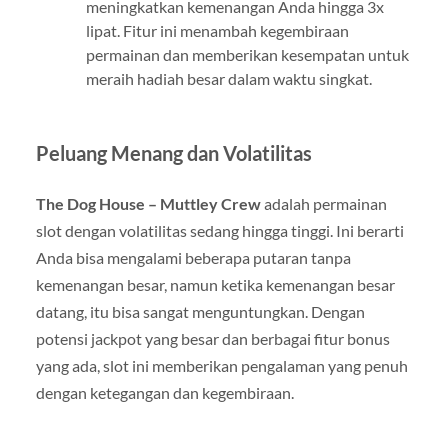
meningkatkan kemenangan Anda hingga 3x
lipat. Fitur ini menambah kegembiraan
permainan dan memberikan kesempatan untuk
meraih hadiah besar dalam waktu singkat.
Peluang Menang dan Volatilitas
The Dog House – Muttley Crew
adalah permainan
slot dengan volatilitas sedang hingga tinggi. Ini berarti
Anda bisa mengalami beberapa putaran tanpa
kemenangan besar, namun ketika kemenangan besar
datang, itu bisa sangat menguntungkan. Dengan
potensi jackpot yang besar dan berbagai fitur bonus
yang ada, slot ini memberikan pengalaman yang penuh
dengan ketegangan dan kegembiraan.